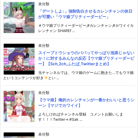
未分類
「デートしよ♪」強制告白させるカレンチャンの休日
が可愛い「ウマ娘プリティーダービー」
＃ウマ娘プリティーダービー,#カレンチャン,#カワイイカ
レンチャン SHAREf ...
未分類
スイープトウショウのパパってやっぱり池添じゃない
か！に対するみんなの反応【ウマ娘プリティーダービ
ー】【5ch,2ch,ふたば,Twitterまとめ】
当チャンネルでは、ウマ娘のゲームに飽きた…でもウマ娘
というコンテンツが好き
とい ...
未分類
【ウマ娘】俺的カレンチャンが一番かわいいと思うシ
ーン【マジでカワイイ】
よろしければチャンネル登録 コメントお願いしま
す！！！Twitter→ #Sak ...
未分類