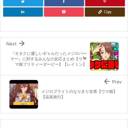
Copy

Next
『オタクに優しいギャルだったメジロパー
マー』に対するみんなの反応
まとめ【ウ
マ娘プリティーダービー】【レイミン】

Prev
メジロブライトのなりきり女将【ウマ娘】
【温泉旅行】