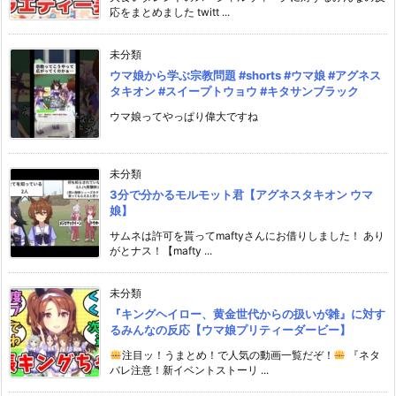
応をまとめました twitt ...
未分類
ウマ娘から学ぶ宗教問題 #shorts #ウマ娘 #アグネス
タキオン #スイープトウョウ #キタサンブラック
ウマ娘ってやっぱり偉大ですね
未分類
3分で分かるモルモット君【アグネスタキオン ウマ
娘】
サムネは許可を貰ってmaftyさんにお借りしました！ あり
がとナス！【mafty ...
未分類
『キングヘイロー、黄金世代からの扱いが雑』に対す
るみんなの反応【ウマ娘プリティーダービー】
注目ッ！うまとめ！で人気の動画一覧だぞ！
『ネタ
バレ注意！新イベントストーリ ...