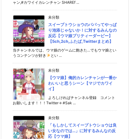
ャン,#カワイイカレンチャン SHAREf ...
未分類
スイープトウショウのパパってやっぱ
り池添じゃないか！に対するみんなの
反応【ウマ娘プリティーダービー】
【5ch,2ch,ふたば,Twitterまとめ】
当チャンネルでは、ウマ娘のゲームに飽きた…でもウマ娘とい
うコンテンツが好き
とい ...
未分類
【ウマ娘】俺的カレンチャンが一番か
わいいと思うシーン【マジでカワイ
イ】
よろしければチャンネル登録 コメント
お願いします！！！Twitter→ #Sak ...
未分類
「もしかしてスイープトウショウは良
い女なのでは…」に対するみんなの反
応【ウマ娘】