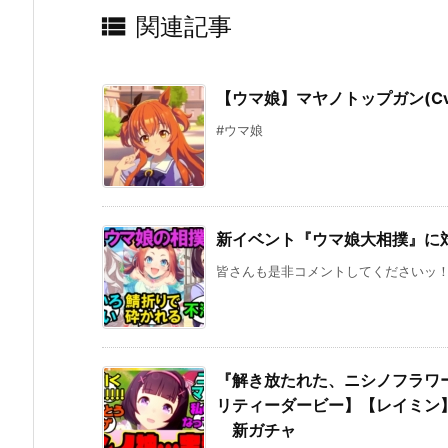

関連記事
【ウマ娘】マヤノトップガン(Cv
#ウマ娘
新イベント『ウマ娘大相撲』に
皆さんも是非コメントしてくださいッ！ 参
『解き放たれた、ニシノフラワ
リティーダービー】【レイミン】
新ガチャ