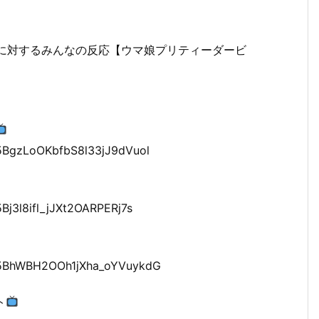
に対するみんなの反応【ウマ娘プリティーダービ
zi5BgzLoOKbfbS8l33jJ9dVuol
5Bj3l8ifl_jJXt2OARPERj7s
yzi5BhWBH2OOh1jXha_oYVuykdG
ト