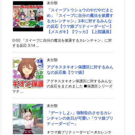
未分類
「スイープトウショウのやだやだまと
め」「スイープに自分の魔法を披露す
るカレンチャン」2本に対するみんな
の反応【ウマ娘プリティーダービー】
【メスガキ】【ワッカ】【上院議員】
0:00 「スイープに自分の魔法を披露するカレンチャン」に対
する反応 3:14 ...
未分類
アグネスタキオン保護区に対するみん
なの反応集【ウマ娘】
アグネスタキオン保護区に対するみんな
の反応をまとめました ■保護区シリーズ
マチ ...
未分類
「デートしよ♪」強制告白させるカレ
ンチャンの休日が可愛い「ウマ娘プリ
ティーダービー」
＃ウマ娘プリティーダービー,#カレンチ