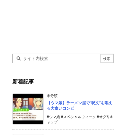
新着記事
未分類
【ウマ娘】ラーメン屋で”呪文”を唱え
る大食いコンビ
#ウマ娘 #スペシャルウィーク #オグリキ
ャップ