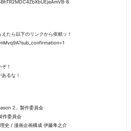
7yzi5BhTR2MDC4ZbXbUEjeAmVB-8
らえたら以下のリンクから依頼ッ！
nMvq9A?sub_confirmation=1
いぞ！
があるな！
ason 2」製作委員会
」製作委員会
浦理史 / 漫画企画構成 伊藤隼之介