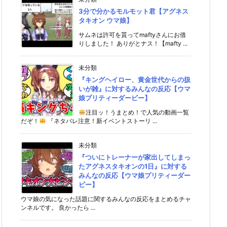
3分で分かるモルモット君【アグネス
タキオン ウマ娘】
サムネは許可を貰ってmaftyさんにお借
りしました！ ありがとナス！【mafty ...
未分類
『キングヘイロー、黄金世代からの扱
いが雑』に対するみんなの反応【ウマ
娘プリティーダービー】
注目ッ！うまとめ！で人気の動画一覧
だぞ！
『ネタバレ注意！新イベントストーリ ...
未分類
『ついにトレーナーが家出してしまっ
たアグネスタキオンの1日』に対する
みんなの反応【ウマ娘プリティーダー
ビー】
ウマ娘の気になった話題に関するみんなの反応をまとめるチャ
ンネルです。 良かったら ...