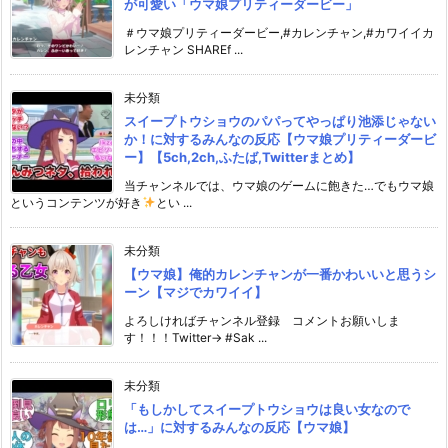
が可愛い「ウマ娘プリティーダービー」
＃ウマ娘プリティーダービー,#カレンチャン,#カワイイカ
レンチャン SHAREf ...
未分類
スイープトウショウのパパってやっぱり池添じゃない
か！に対するみんなの反応【ウマ娘プリティーダービ
ー】【5ch,2ch,ふたば,Twitterまとめ】
当チャンネルでは、ウマ娘のゲームに飽きた…でもウマ娘
というコンテンツが好き
とい ...
未分類
【ウマ娘】俺的カレンチャンが一番かわいいと思うシ
ーン【マジでカワイイ】
よろしければチャンネル登録 コメントお願いしま
す！！！Twitter→ #Sak ...
未分類
「もしかしてスイープトウショウは良い女なので
は…」に対するみんなの反応【ウマ娘】