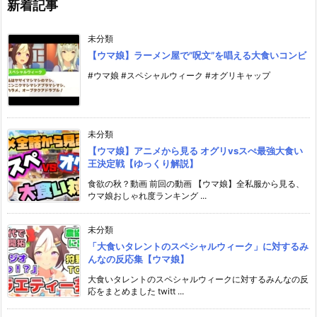
新着記事
未分類
【ウマ娘】ラーメン屋で”呪文”を唱える大食いコンビ
#ウマ娘 #スペシャルウィーク #オグリキャップ
未分類
【ウマ娘】アニメから見る オグリvsスぺ最強大食い
王決定戦【ゆっくり解説】
食欲の秋？動画 前回の動画 【ウマ娘】全私服から見る、
ウマ娘おしゃれ度ランキング ...
未分類
「大食いタレントのスペシャルウィーク」に対するみ
んなの反応集【ウマ娘】
大食いタレントのスペシャルウィークに対するみんなの反
応をまとめました twitt ...