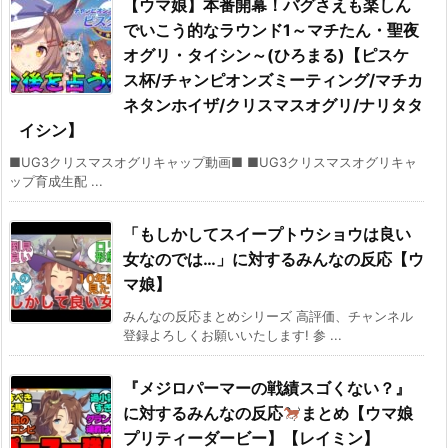
【ウマ娘】本番開幕！バグさえも楽しん
でいこう的なラウンド1～マチたん・聖夜
オグリ・タイシン～(ひろまる)【ピスケ
ス杯/チャンピオンズミーティング/マチカ
ネタンホイザ/クリスマスオグリ/ナリタタ
イシン】
■UG3クリスマスオグリキャップ動画■ ■UG3クリスマスオグリキャ
ップ育成生配 ...
「もしかしてスイープトウショウは良い
女なのでは…」に対するみんなの反応【ウ
マ娘】
みんなの反応まとめシリーズ 高評価、チャンネル
登録よろしくお願いいたします! 参 ...
『メジロパーマーの戦績スゴくない？』
に対するみんなの反応
まとめ【ウマ娘
プリティーダービー】【レイミン】