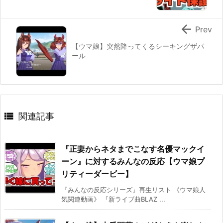

Prev
【ウマ娘】突然降ってくるシーキングザパ
ール

関連記事
『正妻からネタまでこなす名優マックイ
ーン』に対するみんなの反応【ウマ娘プ
リティーダービー】
『みんなの反応シリーズ』再生リスト 《ウマ娘人
気関連動画》 『新ライブ曲BLAZ ...