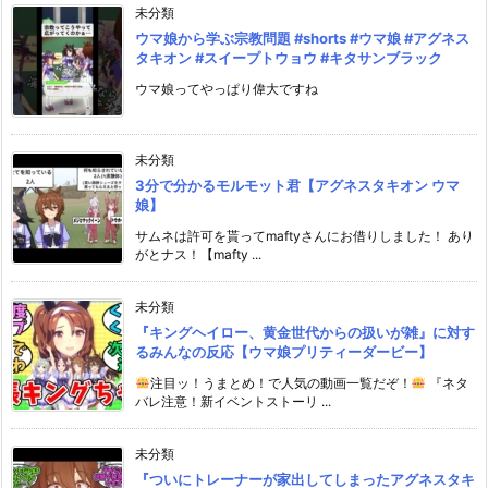
未分類
ウマ娘から学ぶ宗教問題 #shorts #ウマ娘 #アグネス
タキオン #スイープトウョウ #キタサンブラック
ウマ娘ってやっぱり偉大ですね
未分類
3分で分かるモルモット君【アグネスタキオン ウマ
娘】
サムネは許可を貰ってmaftyさんにお借りしました！ あり
がとナス！【mafty ...
未分類
『キングヘイロー、黄金世代からの扱いが雑』に対す
るみんなの反応【ウマ娘プリティーダービー】
注目ッ！うまとめ！で人気の動画一覧だぞ！
『ネタ
バレ注意！新イベントストーリ ...
未分類
『ついにトレーナーが家出してしまったアグネスタキ