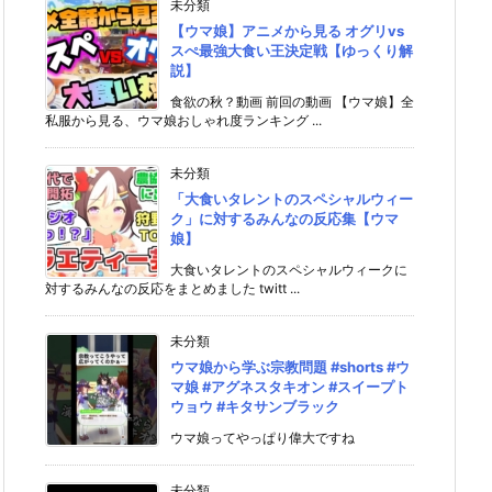
未分類
【ウマ娘】アニメから見る オグリvs
スぺ最強大食い王決定戦【ゆっくり解
説】
食欲の秋？動画 前回の動画 【ウマ娘】全
私服から見る、ウマ娘おしゃれ度ランキング ...
未分類
「大食いタレントのスペシャルウィー
ク」に対するみんなの反応集【ウマ
娘】
大食いタレントのスペシャルウィークに
対するみんなの反応をまとめました twitt ...
未分類
ウマ娘から学ぶ宗教問題 #shorts #ウ
マ娘 #アグネスタキオン #スイープト
ウョウ #キタサンブラック
ウマ娘ってやっぱり偉大ですね
未分類