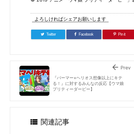
よろしければシェアお願いします
Twitter
Facebook
Pin it

Prev
『パーマー×ヘリオス想像以上にキテ
る！』に対するみんなの反応【ウマ娘
プリティーダービー】

関連記事