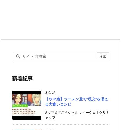
新着記事
未分類
【ウマ娘】ラーメン屋で”呪文”を唱え
る大食いコンビ
#ウマ娘 #スペシャルウィーク #オグリキ
ャップ