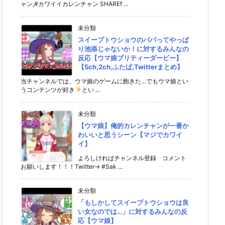
ャン,#カワイイカレンチャン SHAREf ...
未分類
スイープトウショウのパパってやっぱ
り池添じゃないか！に対するみんなの
反応【ウマ娘プリティーダービー】
【5ch,2ch,ふたば,Twitterまとめ】
当チャンネルでは、ウマ娘のゲームに飽きた…でもウマ娘とい
うコンテンツが好き
とい ...
未分類
【ウマ娘】俺的カレンチャンが一番か
わいいと思うシーン【マジでカワイ
イ】
よろしければチャンネル登録 コメント
お願いします！！！Twitter→ #Sak ...
未分類
「もしかしてスイープトウショウは良
い女なのでは…」に対するみんなの反
応【ウマ娘】