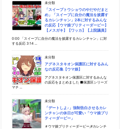
未分類
「スイープトウショウのやだやだまと
め」「スイープに自分の魔法を披露す
るカレンチャン」2本に対するみんな
の反応【ウマ娘プリティーダービー】
【メスガキ】【ワッカ】【上院議員】
0:00 「スイープに自分の魔法を披露するカレンチャン」に対
する反応 3:14 ...
未分類
アグネスタキオン保護区に対するみん
なの反応集【ウマ娘】
アグネスタキオン保護区に対するみんな
の反応をまとめました ■保護区シリーズ
マチ ...
未分類
「デートしよ♪」強制告白させるカレ
ンチャンの休日が可愛い「ウマ娘プリ
ティーダービー」
＃ウマ娘プリティーダービー,#カレンチ