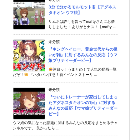
3分で分かるモルモット君【アグネス
タキオン ウマ娘】
サムネは許可を貰ってmaftyさんにお借
りしました！ ありがとナス！【mafty ...
未分類
『キングヘイロー、黄金世代からの扱
いが雑』に対するみんなの反応【ウマ
娘プリティーダービー】
注目ッ！うまとめ！で人気の動画一覧
だぞ！
『ネタバレ注意！新イベントストーリ ...
未分類
『ついにトレーナーが家出してしまっ
たアグネスタキオンの1日』に対する
みんなの反応【ウマ娘プリティーダー
ビー】
ウマ娘の気になった話題に関するみんなの反応をまとめるチャ
ンネルです。 良かったら ...