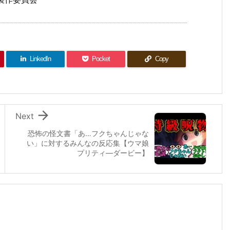
LinkedIn
Pocket
Copy

Next
恐怖の怪文書「あ…フクちゃんじゃな
い」に対するみんなの反応集【ウマ娘
プリティ―ダービー】