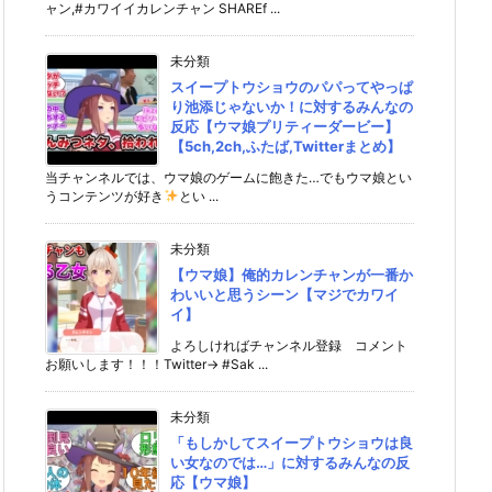
ャン,#カワイイカレンチャン SHAREf ...
未分類
スイープトウショウのパパってやっぱ
り池添じゃないか！に対するみんなの
反応【ウマ娘プリティーダービー】
【5ch,2ch,ふたば,Twitterまとめ】
当チャンネルでは、ウマ娘のゲームに飽きた…でもウマ娘とい
うコンテンツが好き
とい ...
未分類
【ウマ娘】俺的カレンチャンが一番か
わいいと思うシーン【マジでカワイ
イ】
よろしければチャンネル登録 コメント
お願いします！！！Twitter→ #Sak ...
未分類
「もしかしてスイープトウショウは良
い女なのでは…」に対するみんなの反
応【ウマ娘】