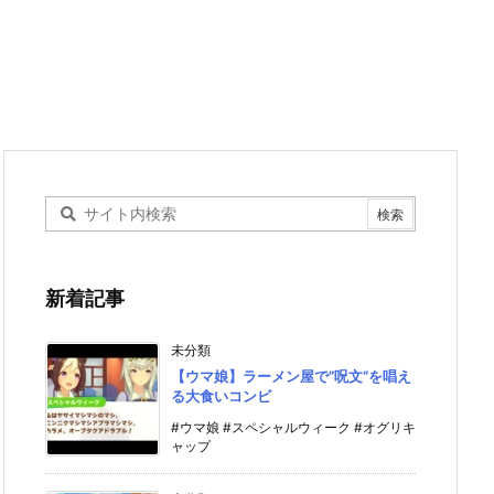
新着記事
未分類
【ウマ娘】ラーメン屋で”呪文”を唱え
る大食いコンビ
#ウマ娘 #スペシャルウィーク #オグリキ
ャップ