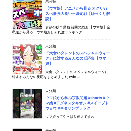
未分類
【ウマ娘】アニメから見る オグリvs
スぺ最強大食い王決定戦【ゆっくり解
説】
食欲の秋？動画 前回の動画 【ウマ娘】全
私服から見る、ウマ娘おしゃれ度ランキング ...
未分類
「大食いタレントのスペシャルウィー
ク」に対するみんなの反応集【ウマ
娘】
大食いタレントのスペシャルウィークに
対するみんなの反応をまとめました twitt ...
未分類
ウマ娘から学ぶ宗教問題 #shorts #ウ
マ娘 #アグネスタキオン #スイープト
ウョウ #キタサンブラック
ウマ娘ってやっぱり偉大ですね
未分類