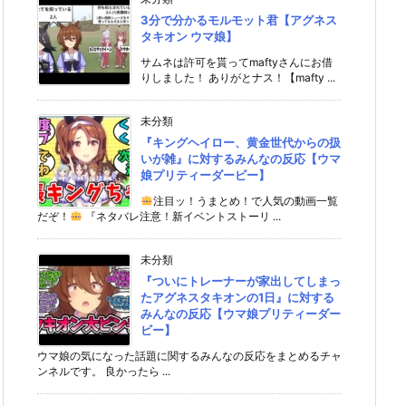
3分で分かるモルモット君【アグネス
タキオン ウマ娘】
サムネは許可を貰ってmaftyさんにお借
りしました！ ありがとナス！【mafty ...
未分類
『キングヘイロー、黄金世代からの扱
いが雑』に対するみんなの反応【ウマ
娘プリティーダービー】
注目ッ！うまとめ！で人気の動画一覧
だぞ！
『ネタバレ注意！新イベントストーリ ...
未分類
『ついにトレーナーが家出してしまっ
たアグネスタキオンの1日』に対する
みんなの反応【ウマ娘プリティーダー
ビー】
ウマ娘の気になった話題に関するみんなの反応をまとめるチャ
ンネルです。 良かったら ...