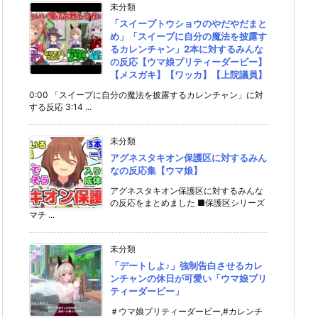
未分類
「スイープトウショウのやだやだまと
め」「スイープに自分の魔法を披露す
るカレンチャン」2本に対するみんな
の反応【ウマ娘プリティーダービー】
【メスガキ】【ワッカ】【上院議員】
0:00 「スイープに自分の魔法を披露するカレンチャン」に対
する反応 3:14 ...
未分類
アグネスタキオン保護区に対するみん
なの反応集【ウマ娘】
アグネスタキオン保護区に対するみんな
の反応をまとめました ■保護区シリーズ
マチ ...
未分類
「デートしよ♪」強制告白させるカレ
ンチャンの休日が可愛い「ウマ娘プリ
ティーダービー」
＃ウマ娘プリティーダービー,#カレンチ