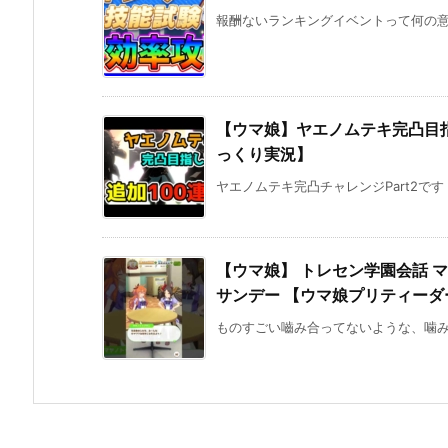
報酬ないランキングイベントって何の意味
【ウマ娘】ヤエノムテキ完凸目指
っくり実況】
ヤエノムテキ完凸チャレンジPart2です！
【ウマ娘】 トレセン学園会話 
サンデー 【ウマ娘プリティーダービ
ものすごい嚙み合ってないような、噛み合