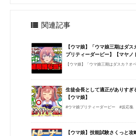

関連記事
【ウマ娘】「ウマ娘三期はダス
プリティーダービー】【マヤノ
【ウマ娘】「ウマ娘三期はダスカ？オペラ
生徒会長として適正がありすぎ
【ウマ娘】
#ウマ娘プリティーダービー #反応集 #ウ
【ウマ娘】技能試験さくっと攻略