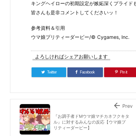
キングヘイローの初期設定が嫉妬深くプライド
皆さんも是非コメントしてくださいッ！
参考資料＆引用
ウマ娘プリティーダービー/© Cygames, Inc.
よろしければシェアお願いします
Twitter
Facebook
Pin it

Prev
『お調子者ドMウマ娘マチカネフクキタ
ル』に対するみんなの反応【ウマ娘プ
リティーダービー】