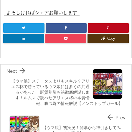
よろしければシェアお願いします
Copy

Next
【ウマ娘】ステータスよりもスキル？アリ
エス杯で勝っているウマ娘には多くの共通
点があった！脚質別勝ち筋徹底解説しま
す！ルムマで調べたアリエス杯の本質情
報、勝つ為の情報解説【ノンストップガール】

Prev
【ウマ娘】初実況！開幕から神引きしてみ