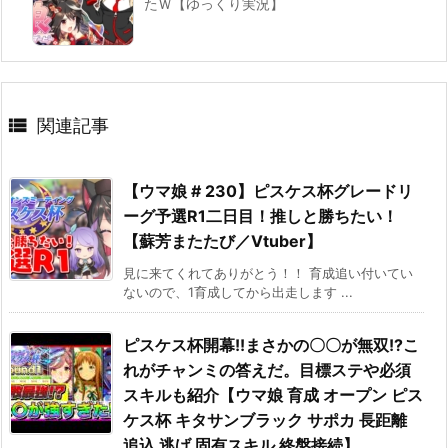
たＷ【ゆっくり実況】

関連記事
【ウマ娘 # 230】ピスケス杯グレードリ
ーグ予選R1二日目！推しと勝ちたい！
【蘇芳またたび／Vtuber】
見に来てくれてありがとう！！ 育成追い付いてい
ないので、1育成してから出走します ...
ピスケス杯開幕!!まさかの〇〇が無双!?こ
れがチャンミの答えだ。目標ステや必須
スキルも紹介【ウマ娘 育成 オープン ピス
ケス杯 キタサンブラック サポカ 長距離
追込 逃げ 固有スキル 終盤接続】