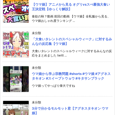
【ウマ娘】アニメから見る オグリvsスぺ最強大食い
王決定戦【ゆっくり解説】
食欲の秋？動画 前回の動画 【ウマ娘】全私服から見る、
ウマ娘おしゃれ度ランキング ...
未分類
「大食いタレントのスペシャルウィーク」に対するみ
んなの反応集【ウマ娘】
大食いタレントのスペシャルウィークに対するみんなの反
応をまとめました twitt ...
未分類
ウマ娘から学ぶ宗教問題 #shorts #ウマ娘 #アグネス
タキオン #スイープトウョウ #キタサンブラック
ウマ娘ってやっぱり偉大ですね
未分類
3分で分かるモルモット君【アグネスタキオン ウマ
娘】