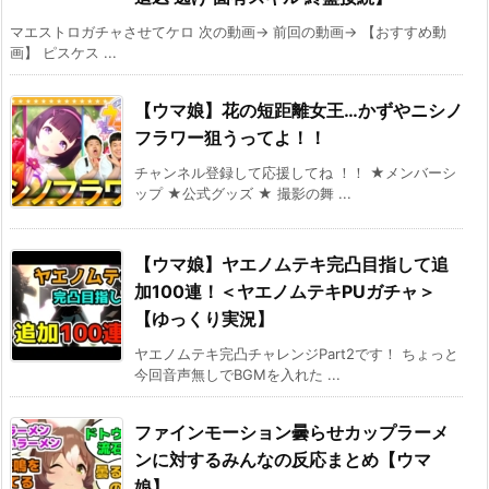
マエストロガチャさせてケロ 次の動画→ 前回の動画→ 【おすすめ動
画】 ピスケス ...
【ウマ娘】花の短距離女王…かずやニシノ
フラワー狙うってよ！！
チャンネル登録して応援してね ！！ ★メンバーシ
ップ ★公式グッズ ★ 撮影の舞 ...
【ウマ娘】ヤエノムテキ完凸目指して追
加100連！＜ヤエノムテキPUガチャ＞
【ゆっくり実況】
ヤエノムテキ完凸チャレンジPart2です！ ちょっと
今回音声無しでBGMを入れた ...
ファインモーション曇らせカップラーメ
ンに対するみんなの反応まとめ【ウマ
娘】