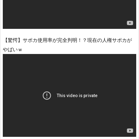
【驚愕】サポカ使用率が完全判明！？現在の人権サポカが
やばいｗ