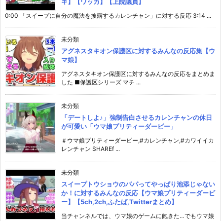
キ】【ワッカ】【上院議員】
0:00 「スイープに自分の魔法を披露するカレンチャン」に対する反応 3:14 ...
未分類
アグネスタキオン保護区に対するみんなの反応集【ウ
マ娘】
アグネスタキオン保護区に対するみんなの反応をまとめま
した ■保護区シリーズ マチ ...
未分類
「デートしよ♪」強制告白させるカレンチャンの休日
が可愛い「ウマ娘プリティーダービー」
＃ウマ娘プリティーダービー,#カレンチャン,#カワイイカ
レンチャン SHAREf ...
未分類
スイープトウショウのパパってやっぱり池添じゃない
か！に対するみんなの反応【ウマ娘プリティーダービ
ー】【5ch,2ch,ふたば,Twitterまとめ】
当チャンネルでは、ウマ娘のゲームに飽きた…でもウマ娘