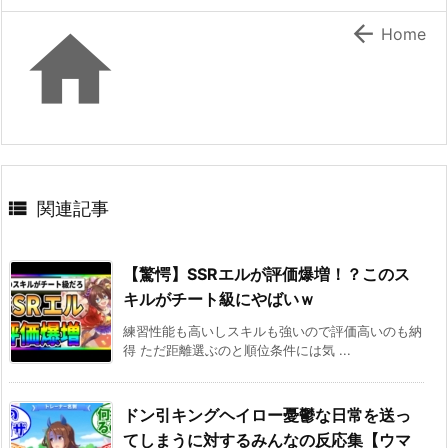


Home

関連記事
【驚愕】SSRエルが評価爆増！？このス
キルがチート級にやばいｗ
練習性能も高いしスキルも強いので評価高いのも納
得 ただ距離選ぶのと順位条件には気 ...
ドン引キングヘイロー憂鬱な日常を送っ
てしまうに対するみんなの反応集【ウマ