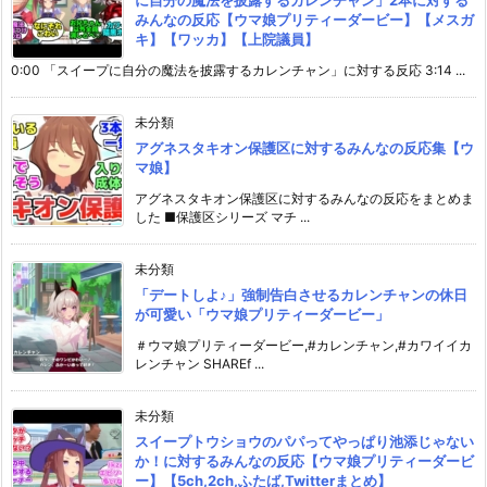
に自分の魔法を披露するカレンチャン」2本に対する
みんなの反応【ウマ娘プリティーダービー】【メスガ
キ】【ワッカ】【上院議員】
0:00 「スイープに自分の魔法を披露するカレンチャン」に対する反応 3:14 ...
未分類
アグネスタキオン保護区に対するみんなの反応集【ウ
マ娘】
アグネスタキオン保護区に対するみんなの反応をまとめま
した ■保護区シリーズ マチ ...
未分類
「デートしよ♪」強制告白させるカレンチャンの休日
が可愛い「ウマ娘プリティーダービー」
＃ウマ娘プリティーダービー,#カレンチャン,#カワイイカ
レンチャン SHAREf ...
未分類
スイープトウショウのパパってやっぱり池添じゃない
か！に対するみんなの反応【ウマ娘プリティーダービ
ー】【5ch,2ch,ふたば,Twitterまとめ】