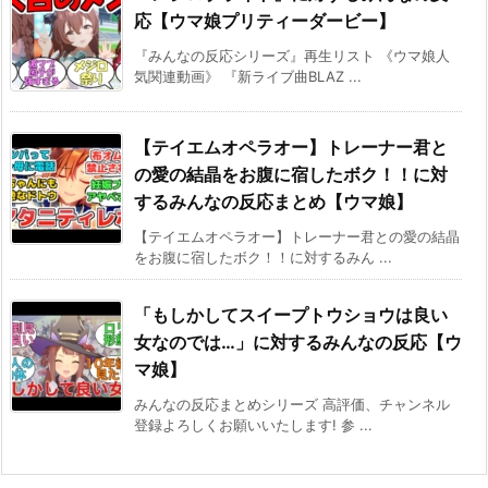
応【ウマ娘プリティーダービー】
『みんなの反応シリーズ』再生リスト 《ウマ娘人
気関連動画》 『新ライブ曲BLAZ ...
【テイエムオペラオー】トレーナー君と
の愛の結晶をお腹に宿したボク！！に対
するみんなの反応まとめ【ウマ娘】
【テイエムオペラオー】トレーナー君との愛の結晶
をお腹に宿したボク！！に対するみん ...
「もしかしてスイープトウショウは良い
女なのでは…」に対するみんなの反応【ウ
マ娘】
みんなの反応まとめシリーズ 高評価、チャンネル
登録よろしくお願いいたします! 参 ...