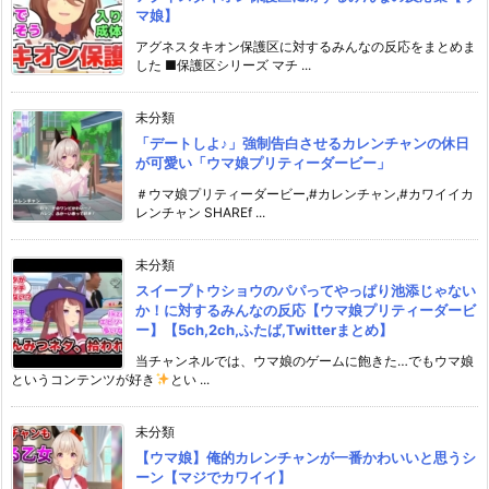
マ娘】
アグネスタキオン保護区に対するみんなの反応をまとめま
した ■保護区シリーズ マチ ...
未分類
「デートしよ♪」強制告白させるカレンチャンの休日
が可愛い「ウマ娘プリティーダービー」
＃ウマ娘プリティーダービー,#カレンチャン,#カワイイカ
レンチャン SHAREf ...
未分類
スイープトウショウのパパってやっぱり池添じゃない
か！に対するみんなの反応【ウマ娘プリティーダービ
ー】【5ch,2ch,ふたば,Twitterまとめ】
当チャンネルでは、ウマ娘のゲームに飽きた…でもウマ娘
というコンテンツが好き
とい ...
未分類
【ウマ娘】俺的カレンチャンが一番かわいいと思うシ
ーン【マジでカワイイ】