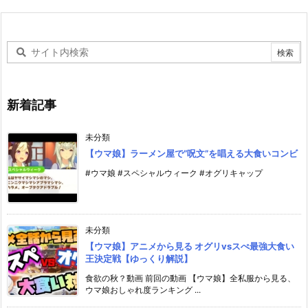
新着記事
未分類
【ウマ娘】ラーメン屋で”呪文”を唱える大食いコンビ
#ウマ娘 #スペシャルウィーク #オグリキャップ
未分類
【ウマ娘】アニメから見る オグリvsスぺ最強大食い
王決定戦【ゆっくり解説】
食欲の秋？動画 前回の動画 【ウマ娘】全私服から見る、
ウマ娘おしゃれ度ランキング ...