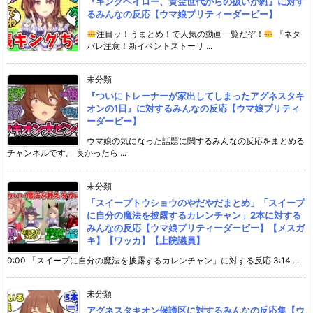
『キングヘイロー、黄金世代からの扱いが雑』に対す
るみんなの反応【ウマ娘プリティーダービー】
注目ッ！うまとめ！で人気の動画一覧だぞ！
『ネタ
バレ注意！新イベントストーリ ...
未分類
『ついにトレーナーが家出してしまったアグネスタキ
オンの1日』に対するみんなの反応【ウマ娘プリティ
ーダービー】
ウマ娘の気になった話題に関するみんなの反応をまとめる
チャンネルです。 良かったら ...
未分類
「スイープトウショウのやだやだまとめ」「スイープ
に自分の魔法を披露するカレンチャン」2本に対する
みんなの反応【ウマ娘プリティーダービー】【メスガ
キ】【ワッカ】【上院議員】
0:00 「スイープに自分の魔法を披露するカレンチャン」に対する反応 3:14 ...
未分類
アグネスタキオン保護区に対するみんなの反応集【ウ