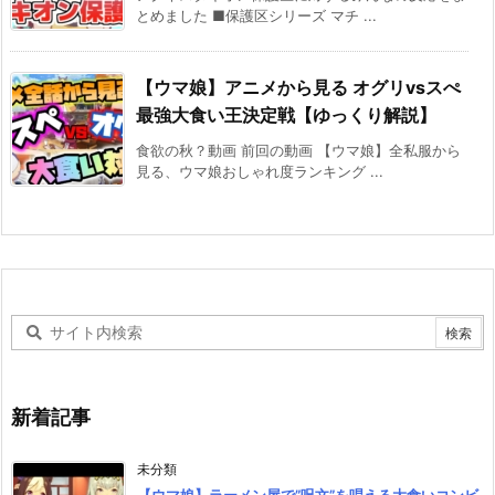
とめました ■保護区シリーズ マチ ...
【ウマ娘】アニメから見る オグリvsスぺ
最強大食い王決定戦【ゆっくり解説】
食欲の秋？動画 前回の動画 【ウマ娘】全私服から
見る、ウマ娘おしゃれ度ランキング ...
新着記事
未分類