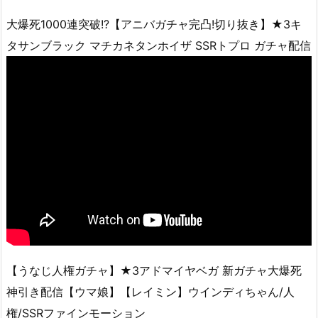
大爆死1000連突破!?【アニバガチャ完凸!切り抜き】★3キ
タサンブラック マチカネタンホイザ SSRトプロ ガチャ配信
【うなじ人権ガチャ】★3アドマイヤベガ 新ガチャ大爆死
神引き配信【ウマ娘】【レイミン】ウインディちゃん/人
権/SSRファインモーション