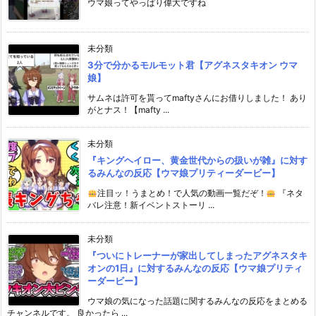
ウマ娘ってやっぱり偉大ですね
未分類
3分で分かるモルモット君【アグネスタキオン ウマ
娘】
サムネは許可を貰ってmaftyさんにお借りしました！ あり
がとナス！【mafty ...
未分類
『キングヘイロー、黄金世代からの扱いが雑』に対す
るみんなの反応【ウマ娘プリティーダービー】
注目ッ！うまとめ！で人気の動画一覧だぞ！
『ネタ
バレ注意！新イベントストーリ ...
未分類
『ついにトレーナーが家出してしまったアグネスタキ
オンの1日』に対するみんなの反応【ウマ娘プリティ
ーダービー】
ウマ娘の気になった話題に関するみんなの反応をまとめる
チャンネルです。 良かったら ...