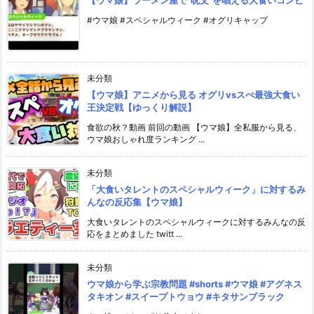
【ウマ娘】ラーメン屋で”呪文”を唱える大食いコンビ
#ウマ娘 #スペシャルウィーク #オグリキャップ
未分類
【ウマ娘】アニメから見る オグリvsスぺ最強大食い
王決定戦【ゆっくり解説】
食欲の秋？動画 前回の動画 【ウマ娘】全私服から見る、
ウマ娘おしゃれ度ランキング ...
未分類
「大食いタレントのスペシャルウィーク」に対するみ
んなの反応集【ウマ娘】
大食いタレントのスペシャルウィークに対するみんなの反
応をまとめました twitt ...
未分類
ウマ娘から学ぶ宗教問題 #shorts #ウマ娘 #アグネス
タキオン #スイープトウョウ #キタサンブラック