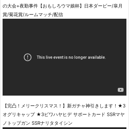
の大会+夜勤事件【おもしろウマ娘杯】日本ダービー/皐月
賞/菊花賞/ルームマッチ/配信
【完凸！メリークリスマス！】新ガチャ神引きします！★3
オグリキャップ ★3ビワハヤヒデ サポートカード SSRマヤ
ノトップガン SSRナリタタイシン