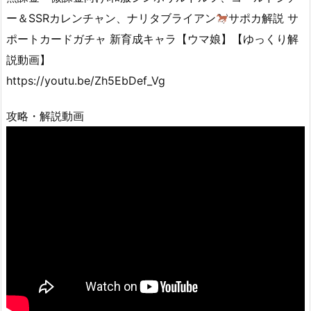
ー＆SSRカレンチャン、ナリタブライアン
サポカ解説 サ
ポートカードガチャ 新育成キャラ【ウマ娘】【ゆっくり解
説動画】
https://youtu.be/Zh5EbDef_Vg
攻略・解説動画