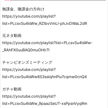
無課金、微課金の方向け
https://youtube.com/playlist?
list=PLcsvSu4lsWw_RZIbvVmLI-phJvDWaL2dR
元ネタ動画
https://youtube.com/playlist?list=PLcsvSu4lsWw-
_RAhFX0uuBAQ0muOHlr7l
チャンピオンズミーティング
https://youtube.com/playlist?
list=PLcsvSu4lsWw8S3sslqhnPiu7cqmw0cnQ4
ガチャ動画
https://youtube.com/playlist?
list=PLcsvSu4lsWw_9paazSeUT-xsPpsnVyqRm