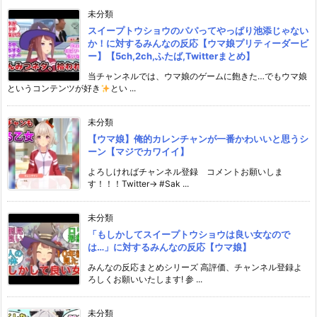
未分類
スイープトウショウのパパってやっぱり池添じゃない
か！に対するみんなの反応【ウマ娘プリティーダービ
ー】【5ch,2ch,ふたば,Twitterまとめ】
当チャンネルでは、ウマ娘のゲームに飽きた…でもウマ娘
というコンテンツが好き
とい ...
未分類
【ウマ娘】俺的カレンチャンが一番かわいいと思うシ
ーン【マジでカワイイ】
よろしければチャンネル登録 コメントお願いしま
す！！！Twitter→ #Sak ...
未分類
「もしかしてスイープトウショウは良い女なので
は…」に対するみんなの反応【ウマ娘】
みんなの反応まとめシリーズ 高評価、チャンネル登録よ
ろしくお願いいたします! 参 ...
未分類