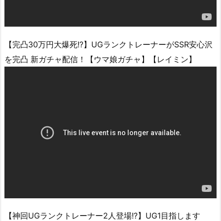
【完凸30万円大爆死!?】UGランクトレーナーがSSR安心沢
を完凸 新ガチャ配信！【ウマ娘ガチャ】【レイミン】
【神回UGランクトレーナー2人登場!?】UG1目指します