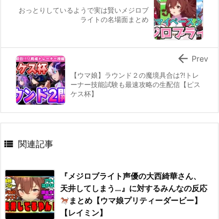
おっとりしているようで実は賢いメジロブ
ライトの名場面まとめ

Prev
【ウマ娘】ラウンド２の魔境具合は?!トレ
ーナー技能試験も最速攻略の生配信【ピス
ケス杯】

関連記事
『メジロブライト声優の大西綺華さん、
天井してしまう…』に対するみんなの反応
まとめ【ウマ娘プリティーダービー】
【レイミン】