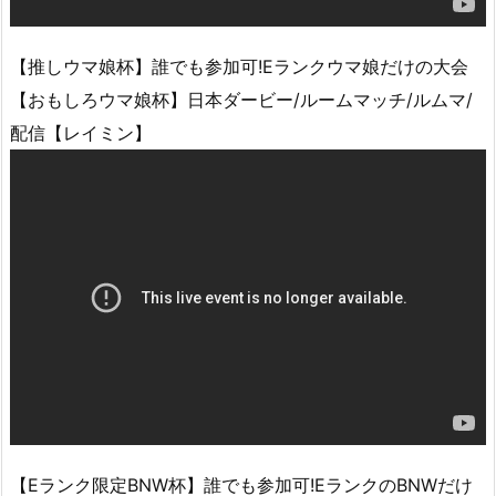
【推しウマ娘杯】誰でも参加可!Eランクウマ娘だけの大会
【おもしろウマ娘杯】日本ダービー/ルームマッチ/ルムマ/
配信【レイミン】
【Eランク限定BNW杯】誰でも参加可!EランクのBNWだけ