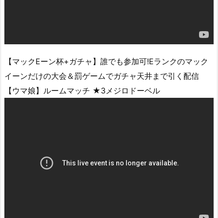
【マックEーン杯+ガチャ】誰でも参加可!Eランクのマック
イーンだけの大会＆罰ゲームでガチャ天井まで引く配信
【ウマ娘】ルームマッチ ★3メジロドーベル