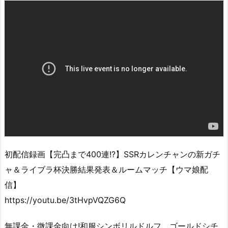
初配信録画【完凸まで400連!?】SSRカレンチャンの新ガチ
ャ＆ライブラ杯決勝結果発表＆ルームマッチ【ウマ娘配
信】
https://youtu.be/3tHvpVQZG6Q
無課金・微課金向け!和服シンボリルドルフ、ゴールドシチ