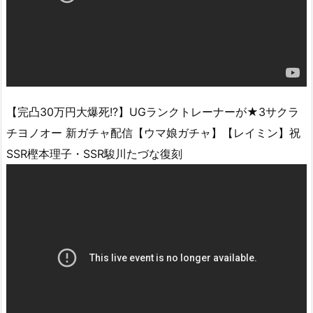
【完凸30万円大爆死!?】UGランクトレーナーが★3サクラ
チヨノオー 新ガチャ配信【ウマ娘ガチャ】【レイミン】祝
SSR樫本理子・SSR駿川たづな復刻