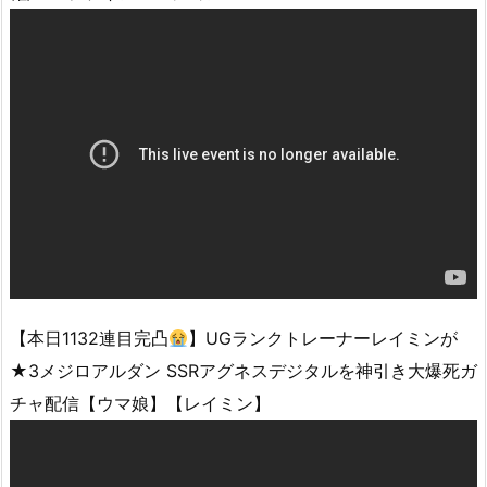
【本日1132連目完凸
】UGランクトレーナーレイミンが
★3メジロアルダン SSRアグネスデジタルを神引き大爆死ガ
チャ配信【ウマ娘】【レイミン】