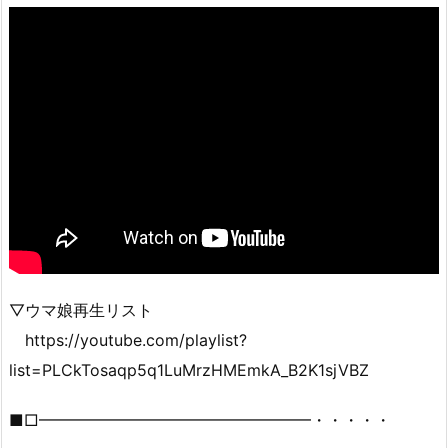
▽ウマ娘再生リスト
https://youtube.com/playlist?
list=PLCkTosaqp5q1LuMrzHMEmkA_B2K1sjVBZ
■□━━━━━━━━━━━━━━━━━・・・・・