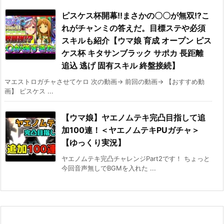
ピスケス杯開幕!!まさかの〇〇が無双!?こ
れがチャンミの答えだ。目標ステや必須
スキルも紹介【ウマ娘 育成 オープン ピス
ケス杯 キタサンブラック サポカ 長距離
追込 逃げ 固有スキル 終盤接続】
マエストロガチャさせてケロ 次の動画→ 前回の動画→ 【おすすめ動
画】 ピスケス ...
【ウマ娘】ヤエノムテキ完凸目指して追
加100連！＜ヤエノムテキPUガチャ＞
【ゆっくり実況】
ヤエノムテキ完凸チャレンジPart2です！ ちょっと
今回音声無しでBGMを入れた ...