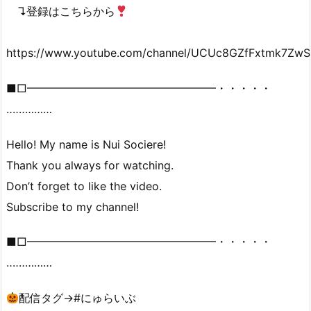
↴登録はこちらから
https://www.youtube.com/channel/UCUc8GZfFxtmk7ZwS
■□━━━━━━━━━━━━━━━━━・・・・・
‥‥‥………
Hello! My name is Nui Sociere!
Thank you always for watching.
Don’t forget to like the video.
Subscribe to my channel!
■□━━━━━━━━━━━━━━━━━・・・・・
‥‥‥………
配信タグ→#にゅらいぶ