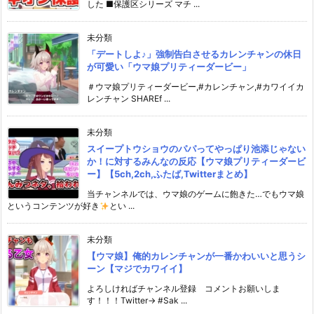
した ■保護区シリーズ マチ ...
未分類
「デートしよ♪」強制告白させるカレンチャンの休日
が可愛い「ウマ娘プリティーダービー」
＃ウマ娘プリティーダービー,#カレンチャン,#カワイイカ
レンチャン SHAREf ...
未分類
スイープトウショウのパパってやっぱり池添じゃない
か！に対するみんなの反応【ウマ娘プリティーダービ
ー】【5ch,2ch,ふたば,Twitterまとめ】
当チャンネルでは、ウマ娘のゲームに飽きた…でもウマ娘
というコンテンツが好き
とい ...
未分類
【ウマ娘】俺的カレンチャンが一番かわいいと思うシ
ーン【マジでカワイイ】
よろしければチャンネル登録 コメントお願いしま
す！！！Twitter→ #Sak ...