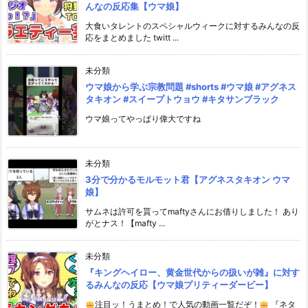
んなの反応集【ウマ娘】
大食いタレントのスペシャルウィークに対するみんなの反
応をまとめました twitt ...
未分類
ウマ娘から学ぶ宗教問題 #shorts #ウマ娘 #アグネス
タキオン #スイープトウョウ #キタサンブラック
ウマ娘ってやっぱり偉大ですね
未分類
3分で分かるモルモット君【アグネスタキオン ウマ
娘】
サムネは許可を貰ってmaftyさんにお借りしました！ あり
がとナス！【mafty ...
未分類
『キングヘイロー、黄金世代からの扱いが雑』に対す
るみんなの反応【ウマ娘プリティーダービー】
注目ッ！うまとめ！で人気の動画一覧だぞ！
『ネタ