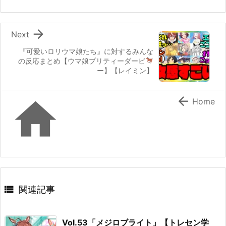

Next
『可愛いロリウマ娘たち』に対するみんな
の反応
まとめ【ウマ娘プリティーダービ
ー】【レイミン】


Home

関連記事
Vol.53「メジロブライト」【トレセン学