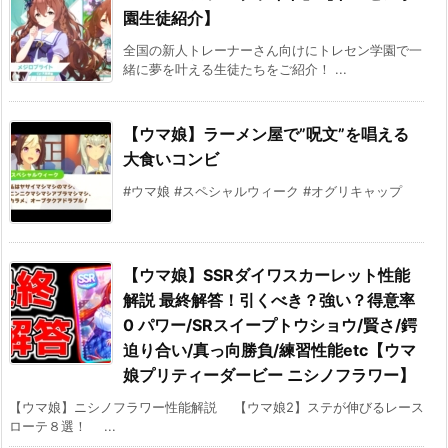
園生徒紹介】
全国の新人トレーナーさん向けにトレセン学園で一
緒に夢を叶える生徒たちをご紹介！ ...
【ウマ娘】ラーメン屋で”呪文”を唱える
大食いコンビ
#ウマ娘 #スペシャルウィーク #オグリキャップ
【ウマ娘】SSRダイワスカーレット性能
解説 最終解答！引くべき？強い？得意率
0 パワー/SRスイープトウショウ/賢さ/鍔
迫り合い/真っ向勝負/練習性能etc【ウマ
娘プリティーダービー ニシノフラワー】
【ウマ娘】ニシノフラワー性能解説 【ウマ娘2】ステが伸びるレース
ローテ８選！ ...