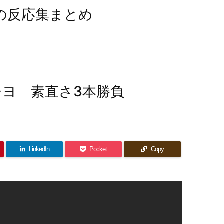
なの反応集まとめ
チヨ 素直さ3本勝負
LinkedIn
Pocket
Copy