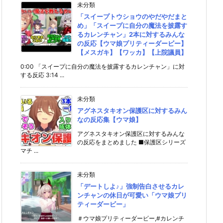
未分類
「スイープトウショウのやだやだまと
め」「スイープに自分の魔法を披露す
るカレンチャン」2本に対するみんな
の反応【ウマ娘プリティーダービー】
【メスガキ】【ワッカ】【上院議員】
0:00 「スイープに自分の魔法を披露するカレンチャン」に対
する反応 3:14 ...
未分類
アグネスタキオン保護区に対するみん
なの反応集【ウマ娘】
アグネスタキオン保護区に対するみんな
の反応をまとめました ■保護区シリーズ
マチ ...
未分類
「デートしよ♪」強制告白させるカレ
ンチャンの休日が可愛い「ウマ娘プリ
ティーダービー」
＃ウマ娘プリティーダービー,#カレンチ