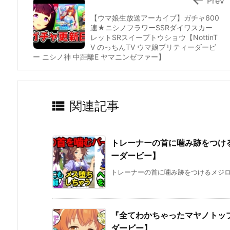
Prev
【ウマ娘生放送アーカイブ】ガチャ600
連★ニシノフラワーSSRダイワスカー
レットSRスイープトウショウ【NottinT
V のっちんTV ウマ娘プリティーダービ
ー ニシノ神 中距離E ヤマニンゼファー】

関連記事
トレーナーの首に噛み跡をつけ
ーダービー】
トレーナーの首に噛み跡をつけるメジロパ
『全てわかちゃったマヤノトッ
ダービー】