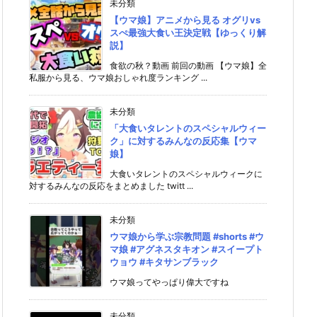
未分類
【ウマ娘】アニメから見る オグリvs
スぺ最強大食い王決定戦【ゆっくり解
説】
食欲の秋？動画 前回の動画 【ウマ娘】全
私服から見る、ウマ娘おしゃれ度ランキング ...
未分類
「大食いタレントのスペシャルウィー
ク」に対するみんなの反応集【ウマ
娘】
大食いタレントのスペシャルウィークに
対するみんなの反応をまとめました twitt ...
未分類
ウマ娘から学ぶ宗教問題 #shorts #ウ
マ娘 #アグネスタキオン #スイープト
ウョウ #キタサンブラック
ウマ娘ってやっぱり偉大ですね
未分類