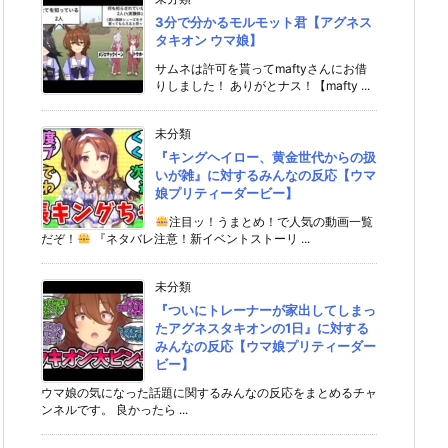
3分で分かるモルモット君【アグネス
タキオン ウマ娘】
サムネは許可を貰ってmaftyさんにお借
りしました！ ありがとナス！【mafty ...
未分類
『キングヘイロー、黄金世代からの扱
いが雑』に対するみんなの反応【ウマ
娘プリティーダービー】
注目ッ！うまとめ！で人気の動画一覧
だぞ！
『ネタバレ注意！新イベントストーリ ...
未分類
『ついにトレーナーが家出してしまっ
たアグネスタキオンの1日』に対する
みんなの反応【ウマ娘プリティーダー
ビー】
ウマ娘の気になった話題に関するみんなの反応をまとめるチャ
ンネルです。 良かったら ...