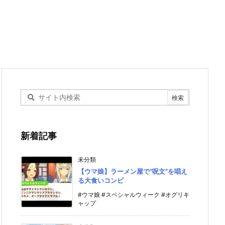
新着記事
未分類
【ウマ娘】ラーメン屋で”呪文”を唱え
る大食いコンビ
#ウマ娘 #スペシャルウィーク #オグリキ
ャップ