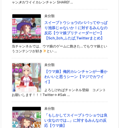
ャン,#カワイイカレンチャン SHAREf ...
未分類
スイープトウショウのパパってやっぱ
り池添じゃないか！に対するみんなの
反応【ウマ娘プリティーダービー】
【5ch,2ch,ふたば,Twitterまとめ】
当チャンネルでは、ウマ娘のゲームに飽きた…でもウマ娘とい
うコンテンツが好き
とい ...
未分類
【ウマ娘】俺的カレンチャンが一番か
わいいと思うシーン【マジでカワイ
イ】
よろしければチャンネル登録 コメント
お願いします！！！Twitter→ #Sak ...
未分類
「もしかしてスイープトウショウは良
い女なのでは…」に対するみんなの反
応【ウマ娘】