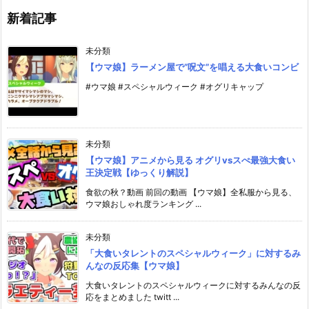
新着記事
未分類
【ウマ娘】ラーメン屋で”呪文”を唱える大食いコンビ
#ウマ娘 #スペシャルウィーク #オグリキャップ
未分類
【ウマ娘】アニメから見る オグリvsスぺ最強大食い
王決定戦【ゆっくり解説】
食欲の秋？動画 前回の動画 【ウマ娘】全私服から見る、
ウマ娘おしゃれ度ランキング ...
未分類
「大食いタレントのスペシャルウィーク」に対するみ
んなの反応集【ウマ娘】
大食いタレントのスペシャルウィークに対するみんなの反
応をまとめました twitt ...