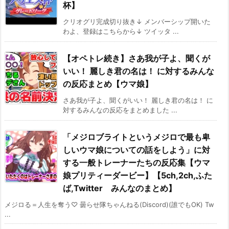
杯】
クリオグリ完成切り抜き↓ メンバーシップ開いた
わよ、登録はこちらから↓ ツイッタ ...
【オペトレ続き】さあ我が子よ、聞くが
いい！ 麗しき君の名は！ に対するみんな
の反応まとめ【ウマ娘】
さあ我が子よ、聞くがいい！ 麗しき君の名は！ に
対するみんなの反応をまとめました ...
「メジロブライトというメジロで最も卑
しいウマ娘についての話をしよう」に対
する一般トレーナーたちの反応集【ウマ
娘プリティーダービー】【5ch,2ch,ふた
ば,Twitter みんなのまとめ】
メジロる＝人生を奪う♡ 曇らせ隊ちゃんねる(Discord)(誰でもOK) Tw
...