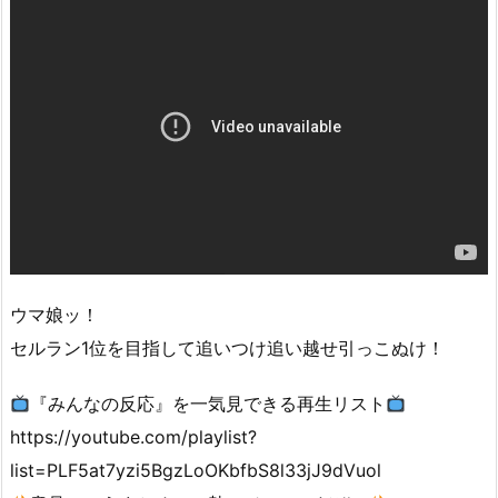
ウマ娘ッ！
セルラン1位を目指して追いつけ追い越せ引っこぬけ！
『みんなの反応』を一気見できる再生リスト
https://youtube.com/playlist?
list=PLF5at7yzi5BgzLoOKbfbS8l33jJ9dVuol