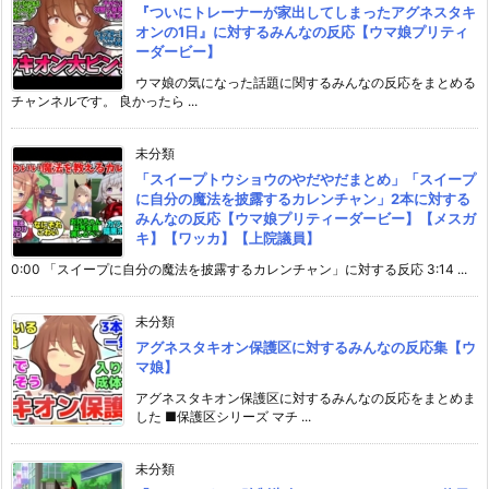
『ついにトレーナーが家出してしまったアグネスタキ
オンの1日』に対するみんなの反応【ウマ娘プリティ
ーダービー】
ウマ娘の気になった話題に関するみんなの反応をまとめる
チャンネルです。 良かったら ...
未分類
「スイープトウショウのやだやだまとめ」「スイープ
に自分の魔法を披露するカレンチャン」2本に対する
みんなの反応【ウマ娘プリティーダービー】【メスガ
キ】【ワッカ】【上院議員】
0:00 「スイープに自分の魔法を披露するカレンチャン」に対する反応 3:14 ...
未分類
アグネスタキオン保護区に対するみんなの反応集【ウ
マ娘】
アグネスタキオン保護区に対するみんなの反応をまとめま
した ■保護区シリーズ マチ ...
未分類