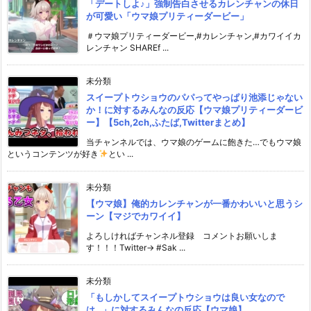
「デートしよ♪」強制告白させるカレンチャンの休日
が可愛い「ウマ娘プリティーダービー」
＃ウマ娘プリティーダービー,#カレンチャン,#カワイイカ
レンチャン SHAREf ...
未分類
スイープトウショウのパパってやっぱり池添じゃない
か！に対するみんなの反応【ウマ娘プリティーダービ
ー】【5ch,2ch,ふたば,Twitterまとめ】
当チャンネルでは、ウマ娘のゲームに飽きた…でもウマ娘
というコンテンツが好き
とい ...
未分類
【ウマ娘】俺的カレンチャンが一番かわいいと思うシ
ーン【マジでカワイイ】
よろしければチャンネル登録 コメントお願いしま
す！！！Twitter→ #Sak ...
未分類
「もしかしてスイープトウショウは良い女なので
は…」に対するみんなの反応【ウマ娘】