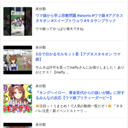
未分類
ウマ娘から学ぶ宗教問題 #shorts #ウマ娘 #アグネス
タキオン #スイープトウョウ #キタサンブラック
ウマ娘ってやっぱり偉大ですね
未分類
3分で分かるモルモット君【アグネスタキオン ウマ
娘】
サムネは許可を貰ってmaftyさんにお借りしました！ あり
がとナス！【mafty ...
未分類
『キングヘイロー、黄金世代からの扱いが雑』に対す
るみんなの反応【ウマ娘プリティーダービー】
注目ッ！うまとめ！で人気の動画一覧だぞ！
『ネタ
バレ注意！新イベントストーリ ...
未分類