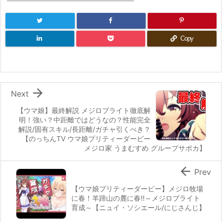
Copy

Next
【ウマ娘】最終解説 メジロブライト徹底解
明！強い？中距離ではどうなの？性能完全
解説/固有スキル/長距離/ガチャ引くべき？
【のっちんTV ウマ娘プリティーダービー
メジロ家 うまむすめ グループサポカ】

Prev
【ウマ娘プリティーダービー】メジロ牧場
に春！羊蹄山の麓に春!!～メジロブライト
育成～【ニュイ・ソシエール/にじさんじ】