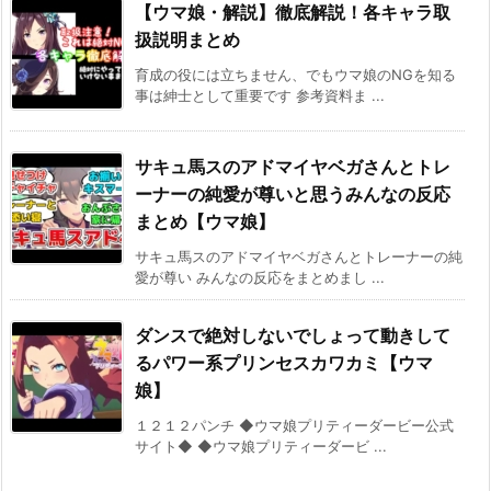
【ウマ娘・解説】徹底解説！各キャラ取
扱説明まとめ
育成の役には立ちません、でもウマ娘のNGを知る
事は紳士として重要です 参考資料ま ...
サキュ馬スのアドマイヤベガさんとトレ
ーナーの純愛が尊いと思うみんなの反応
まとめ【ウマ娘】
サキュ馬スのアドマイヤベガさんとトレーナーの純
愛が尊い みんなの反応をまとめまし ...
ダンスで絶対しないでしょって動きして
るパワー系プリンセスカワカミ【ウマ
娘】
１２１２パンチ ◆ウマ娘プリティーダービー公式
サイト◆ ◆ウマ娘プリティーダービ ...