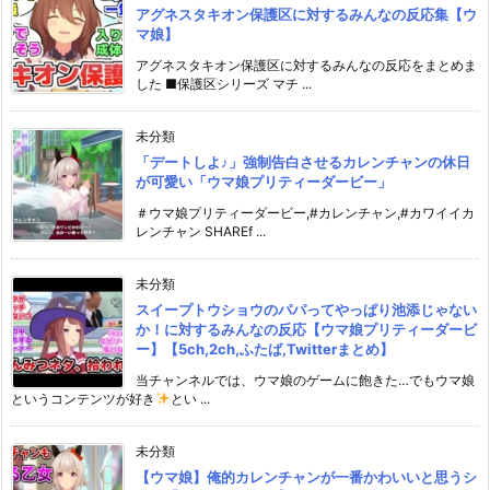
アグネスタキオン保護区に対するみんなの反応集【ウ
マ娘】
アグネスタキオン保護区に対するみんなの反応をまとめま
した ■保護区シリーズ マチ ...
未分類
「デートしよ♪」強制告白させるカレンチャンの休日
が可愛い「ウマ娘プリティーダービー」
＃ウマ娘プリティーダービー,#カレンチャン,#カワイイカ
レンチャン SHAREf ...
未分類
スイープトウショウのパパってやっぱり池添じゃない
か！に対するみんなの反応【ウマ娘プリティーダービ
ー】【5ch,2ch,ふたば,Twitterまとめ】
当チャンネルでは、ウマ娘のゲームに飽きた…でもウマ娘
というコンテンツが好き
とい ...
未分類
【ウマ娘】俺的カレンチャンが一番かわいいと思うシ