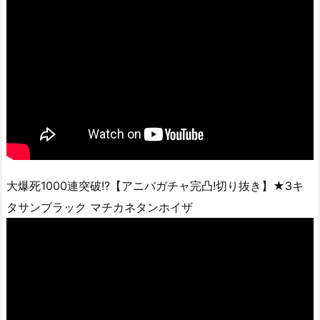
大爆死1000連突破!?【アニバガチャ完凸!切り抜き】★3キ
タサンブラック マチカネタンホイザ