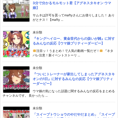
3分で分かるモルモット君【アグネスタキオン ウマ
娘】
サムネは許可を貰ってmaftyさんにお借りしました！ あり
がとナス！【mafty ...
未分類
『キングヘイロー、黄金世代からの扱いが雑』に対す
るみんなの反応【ウマ娘プリティーダービー】
注目ッ！うまとめ！で人気の動画一覧だぞ！
『ネタ
バレ注意！新イベントストーリ ...
未分類
『ついにトレーナーが家出してしまったアグネスタキ
オンの1日』に対するみんなの反応【ウマ娘プリティ
ーダービー】
ウマ娘の気になった話題に関するみんなの反応をまとめる
チャンネルです。 良かったら ...
未分類
「スイープトウショウのやだやだまとめ」「スイープ