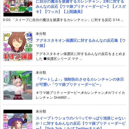
に自分の魔法を披露するカレンチャン」2本に対する
みんなの反応【ウマ娘プリティーダービー】【メスガ
キ】【ワッカ】【上院議員】
0:00 「スイープに自分の魔法を披露するカレンチャン」に対する反応 3:14 ...
未分類
アグネスタキオン保護区に対するみんなの反応集【ウ
マ娘】
アグネスタキオン保護区に対するみんなの反応をまとめま
した ■保護区シリーズ マチ ...
未分類
「デートしよ♪」強制告白させるカレンチャンの休日
が可愛い「ウマ娘プリティーダービー」
＃ウマ娘プリティーダービー,#カレンチャン,#カワイイカ
レンチャン SHAREf ...
未分類
スイープトウショウのパパってやっぱり池添じゃない
か！に対するみんなの反応【ウマ娘プリティーダービ
ー】【5ch,2ch,ふたば,Twitterまとめ】