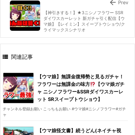

Prev
【神引きする！】★3ニシノフラワー SSR
ダイワスカーレット 新ガチャ引く配信【ウ
マ娘】【レイミン】スイープトウショウ/ク
ライマックスシナリオ

関連記事
【ウマ娘】無課金復帰勢と見るガチャ！
フラワーは無課金の味方
【ウマ娘ガチ
ャ ニシノフラワー&SSRダイワスカーレ
ット SRスイープトウショウ】
チャンネル登録お願い こっちもお願い #ウマ娘#ニシノフラワー#ガチ
ャ
【ウマ娘怪文書】続うどん(ネイチャ視