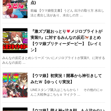
点)
前編 【ウマ娘怪文書】うどん 出汁の取り方 水出し
法と煮出し法があり、水出しの方 ...
『激ズブ超おっとり
メジロブライトが
実装!!』に対するみんなの反応
まとめ
【ウマ娘プリティーダービー】【レイミ
ン】
みんなの反応まとめシリーズ ついにメジロブライトが実装!!、に対する
みんなの反応 ...
【ウマ娘】初実況！開幕から神引きして
みたＷ【ゆっくり実況】
LINEスタンプ購入はこちらから！ その他のにゃ
んこ大戦争はこちら↓ マイクラ ...
【ウマ娘】萌え袖×泣き顔 もう泣かない