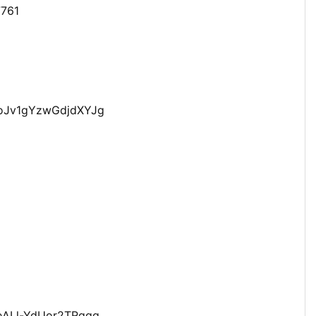
7761
YoJv1gYzwGdjdXYJg
8
geALl-YdUor2TRggg