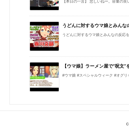
【本日の一言】 悲しいねー。容量の良い
うどんに対するウマ娘とみんな
うどんに対するウマ娘とみんなの反応をまとめ
【ウマ娘】ラーメン屋で”呪文”
#ウマ娘 #スペシャルウィーク #オグ
C