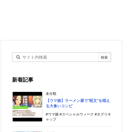
新着記事
未分類
【ウマ娘】ラーメン屋で”呪文”を唱え
る大食いコンビ
#ウマ娘 #スペシャルウィーク #オグリキ
ャップ