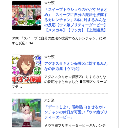
未分類
「スイープトウショウのやだやだまと
め」「スイープに自分の魔法を披露す
るカレンチャン」2本に対するみんな
の反応【ウマ娘プリティーダービー】
【メスガキ】【ワッカ】【上院議員】
0:00 「スイープに自分の魔法を披露するカレンチャン」に対
する反応 3:14 ...
未分類
アグネスタキオン保護区に対するみん
なの反応集【ウマ娘】
アグネスタキオン保護区に対するみんな
の反応をまとめました ■保護区シリーズ
マチ ...
未分類
「デートしよ♪」強制告白させるカレ
ンチャンの休日が可愛い「ウマ娘プリ
ティーダービー」
＃ウマ娘プリティーダービー,#カレンチ