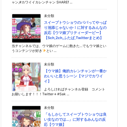
ャン,#カワイイカレンチャン SHAREf ...
未分類
スイープトウショウのパパってやっぱ
り池添じゃないか！に対するみんなの
反応【ウマ娘プリティーダービー】
【5ch,2ch,ふたば,Twitterまとめ】
当チャンネルでは、ウマ娘のゲームに飽きた…でもウマ娘とい
うコンテンツが好き
とい ...
未分類
【ウマ娘】俺的カレンチャンが一番か
わいいと思うシーン【マジでカワイ
イ】
よろしければチャンネル登録 コメント
お願いします！！！Twitter→ #Sak ...
未分類
「もしかしてスイープトウショウは良
い女なのでは…」に対するみんなの反
応【ウマ娘】