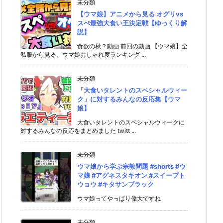
未分類
【ウマ娘】アニメから見る オグリvs
スぺ最強大食い王決定戦【ゆっくり解
説】
食欲の秋？動画 前回の動画 【ウマ娘】全
私服から見る、ウマ娘おしゃれ度ランキング ...
未分類
「大食いタレントのスペシャルウィー
ク」に対するみんなの反応集【ウマ
娘】
大食いタレントのスペシャルウィークに
対するみんなの反応をまとめました twitt ...
未分類
ウマ娘から学ぶ宗教問題 #shorts #ウ
マ娘 #アグネスタキオン #スイープト
ウョウ #キタサンブラック
ウマ娘ってやっぱり偉大ですね
未分類