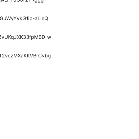
XGuWyYvkG1ip-aLieQ
C92vUKqJXK33fpMBD_w
6XT2vczMXaKKVBrCvbg