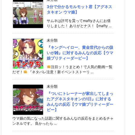
3分で分かるモルモット君【アグネス
タキオン ウマ娘】
サムネは許可を貰ってmaftyさんにお借
りしました！ ありがとナス！【mafty ...
未分類
『キングヘイロー、黄金世代からの扱
いが雑』に対するみんなの反応【ウマ
娘プリティーダービー】
注目ッ！うまとめ！で人気の動画一覧
だぞ！
『ネタバレ注意！新イベントストーリ ...
未分類
『ついにトレーナーが家出してしまっ
たアグネスタキオンの1日』に対する
みんなの反応【ウマ娘プリティーダー
ビー】
ウマ娘の気になった話題に関するみんなの反応をまとめるチャ
ンネルです。 良かったら ...