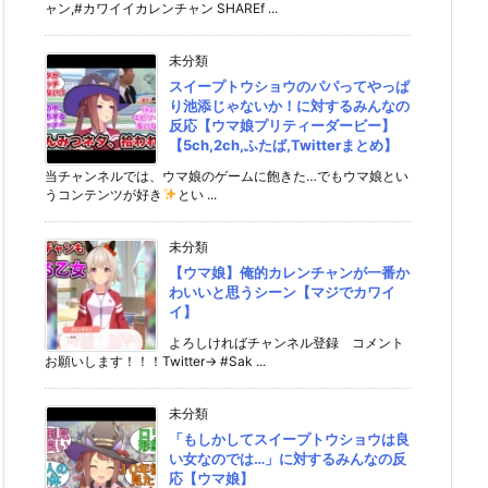
ャン,#カワイイカレンチャン SHAREf ...
未分類
スイープトウショウのパパってやっぱ
り池添じゃないか！に対するみんなの
反応【ウマ娘プリティーダービー】
【5ch,2ch,ふたば,Twitterまとめ】
当チャンネルでは、ウマ娘のゲームに飽きた…でもウマ娘とい
うコンテンツが好き
とい ...
未分類
【ウマ娘】俺的カレンチャンが一番か
わいいと思うシーン【マジでカワイ
イ】
よろしければチャンネル登録 コメント
お願いします！！！Twitter→ #Sak ...
未分類
「もしかしてスイープトウショウは良
い女なのでは…」に対するみんなの反
応【ウマ娘】