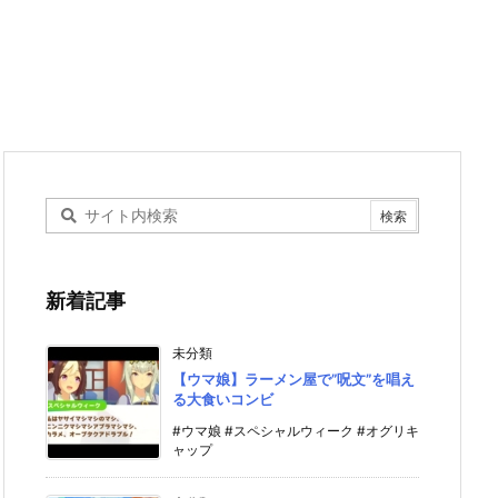
新着記事
未分類
【ウマ娘】ラーメン屋で”呪文”を唱え
る大食いコンビ
#ウマ娘 #スペシャルウィーク #オグリキ
ャップ