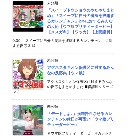
未分類
「スイープトウショウのやだやだまと
め」「スイープに自分の魔法を披露す
るカレンチャン」2本に対するみんな
の反応【ウマ娘プリティーダービー】
【メスガキ】【ワッカ】【上院議員】
0:00 「スイープに自分の魔法を披露するカレンチャン」に対
する反応 3:14 ...
未分類
アグネスタキオン保護区に対するみん
なの反応集【ウマ娘】
アグネスタキオン保護区に対するみんな
の反応をまとめました ■保護区シリーズ
マチ ...
未分類
「デートしよ♪」強制告白させるカレ
ンチャンの休日が可愛い「ウマ娘プリ
ティーダービー」
＃ウマ娘プリティーダービー,#カレンチ