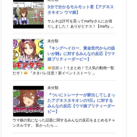
3分で分かるモルモット君【アグネス
タキオン ウマ娘】
サムネは許可を貰ってmaftyさんにお借
りしました！ ありがとナス！【mafty ...
未分類
『キングヘイロー、黄金世代からの扱
いが雑』に対するみんなの反応【ウマ
娘プリティーダービー】
注目ッ！うまとめ！で人気の動画一覧
だぞ！
『ネタバレ注意！新イベントストーリ ...
未分類
『ついにトレーナーが家出してしまっ
たアグネスタキオンの1日』に対する
みんなの反応【ウマ娘プリティーダー
ビー】
ウマ娘の気になった話題に関するみんなの反応をまとめるチャ
ンネルです。 良かったら ...