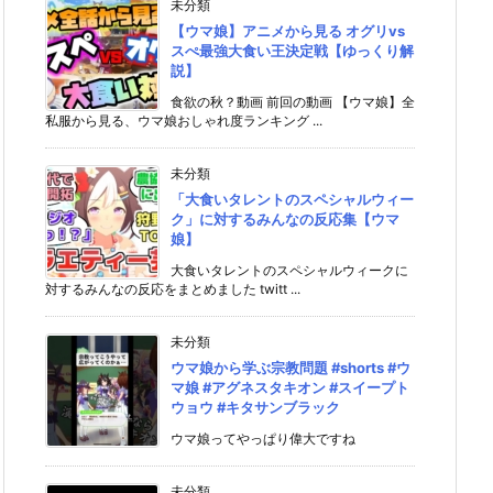
未分類
【ウマ娘】アニメから見る オグリvs
スぺ最強大食い王決定戦【ゆっくり解
説】
食欲の秋？動画 前回の動画 【ウマ娘】全
私服から見る、ウマ娘おしゃれ度ランキング ...
未分類
「大食いタレントのスペシャルウィー
ク」に対するみんなの反応集【ウマ
娘】
大食いタレントのスペシャルウィークに
対するみんなの反応をまとめました twitt ...
未分類
ウマ娘から学ぶ宗教問題 #shorts #ウ
マ娘 #アグネスタキオン #スイープト
ウョウ #キタサンブラック
ウマ娘ってやっぱり偉大ですね
未分類