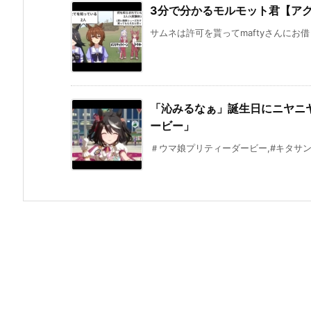
3分で分かるモルモット君【アグ
サムネは許可を貰ってmaftyさんにお借り
「沁みるなぁ」誕生日にニヤニ
ービー」
＃ウマ娘プリティーダービー,#キタサン