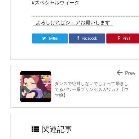
#スペシャルウィーク
よろしければシェアお願いします
Twitter
Facebook
Pin it

Prev
ダンスで絶対しないでしょって動きし
てるパワー系プリンセスカワカミ【ウ
マ娘】

関連記事