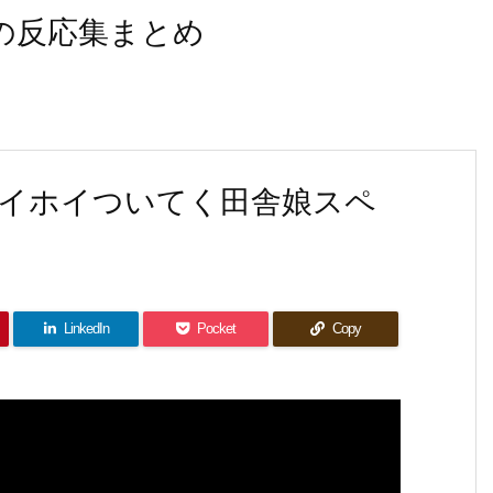
なの反応集まとめ
イホイついてく田舎娘スペ
LinkedIn
Pocket
Copy