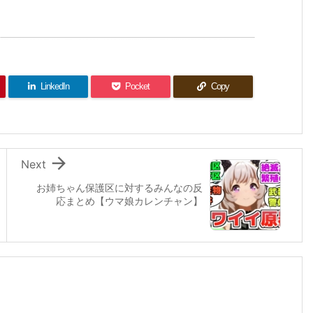
LinkedIn
Pocket
Copy

Next
お姉ちゃん保護区に対するみんなの反
応まとめ【ウマ娘カレンチャン】