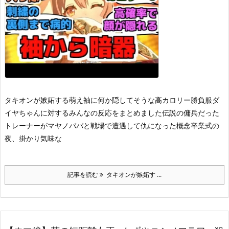
タキオンが嫉妬する萌え袖に何か隠してそうな高カロリー勝負服ダ
イヤちゃんに対するみんなの反応をまとめました
伝説の傭兵だった
トレーナーがマヤノパパと戦場で遭遇して仇になった概念
卒業式の
夜、掛かり気味な
記事を読む
タキオンが嫉妬す ...