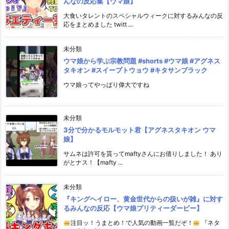
んなの反応集【ウマ娘】
大食いタレントのスペシャルウィークに対するみんなの反
応をまとめました twitt ...
未分類
ウマ娘から学ぶ宗教問題 #shorts #ウマ娘 #アグネス
タキオン #スイープトウョウ #キタサンブラック
ウマ娘ってやっぱり偉大ですね
未分類
3分で分かるモルモット君【アグネスタキオン ウマ
娘】
サムネは許可を貰ってmaftyさんにお借りしました！ あり
がとナス！【mafty ...
未分類
『キングヘイロー、黄金世代からの扱いが雑』に対す
るみんなの反応【ウマ娘プリティーダービー】
注目ッ！うまとめ！で人気の動画一覧だぞ！
『ネタ