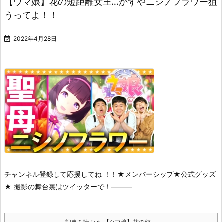
【ウマ娘】花の短距離女王…かずやニシノフラワー狙
うってよ！！

2022年4月28日
チャンネル登録して応援してね ！！
★メンバーシップ
★公式グッズ
★ 撮影の舞台裏はツイッターで！
———
記事を読む
【ウマ娘】花の短 ...