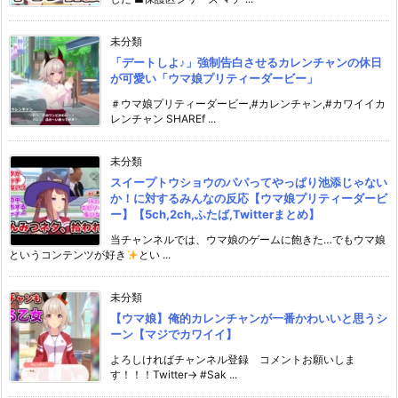
未分類
「デートしよ♪」強制告白させるカレンチャンの休日
が可愛い「ウマ娘プリティーダービー」
＃ウマ娘プリティーダービー,#カレンチャン,#カワイイカ
レンチャン SHAREf ...
未分類
スイープトウショウのパパってやっぱり池添じゃない
か！に対するみんなの反応【ウマ娘プリティーダービ
ー】【5ch,2ch,ふたば,Twitterまとめ】
当チャンネルでは、ウマ娘のゲームに飽きた…でもウマ娘
というコンテンツが好き
とい ...
未分類
【ウマ娘】俺的カレンチャンが一番かわいいと思うシ
ーン【マジでカワイイ】
よろしければチャンネル登録 コメントお願いしま
す！！！Twitter→ #Sak ...