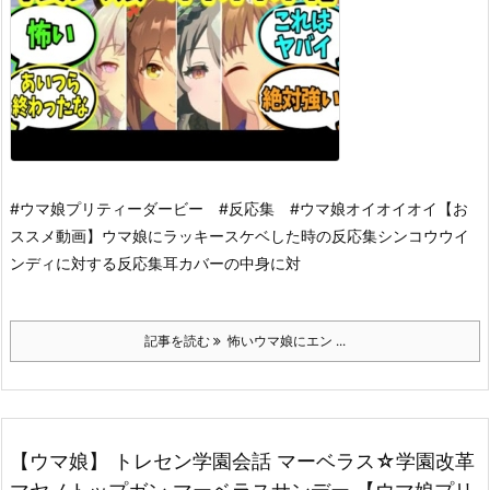
#ウマ娘プリティーダービー #反応集 #ウマ娘
オイオイオイ
【お
ススメ動画】
ウマ娘にラッキースケベした時の反応集
シンコウウイ
ンディに対する反応集
耳カバーの中身に対
記事を読む
怖いウマ娘にエン ...
【ウマ娘】 トレセン学園会話 マーベラス☆学園改革