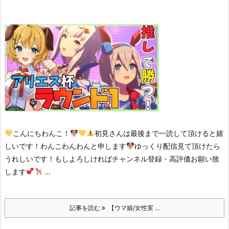
こんにちわんこ！
初見さんは最後まで一読して頂けると嬉
しいです！
わんこわんわんと申します
ゆっくり配信見て頂けたら
うれしいです！
もしよろしければチャンネル登録・高評価お願い致
します
...
記事を読む
【ウマ娘/女性実 ...