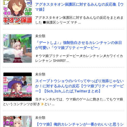
アグネスタキオン保護区に対するみんなの反応集【ウ
マ娘】
アグネスタキオン保護区に対するみんなの反応をまとめま
した ■保護区シリーズ マチ ...
未分類
「デートしよ♪」強制告白させるカレンチャンの休日
が可愛い「ウマ娘プリティーダービー」
＃ウマ娘プリティーダービー,#カレンチャン,#カワイイカ
レンチャン SHAREf ...
未分類
スイープトウショウのパパってやっぱり池添じゃない
か！に対するみんなの反応【ウマ娘プリティーダービ
ー】【5ch,2ch,ふたば,Twitterまとめ】
当チャンネルでは、ウマ娘のゲームに飽きた…でもウマ娘
というコンテンツが好き
とい ...
未分類
【ウマ娘】俺的カレンチャンが一番かわいいと思うシ