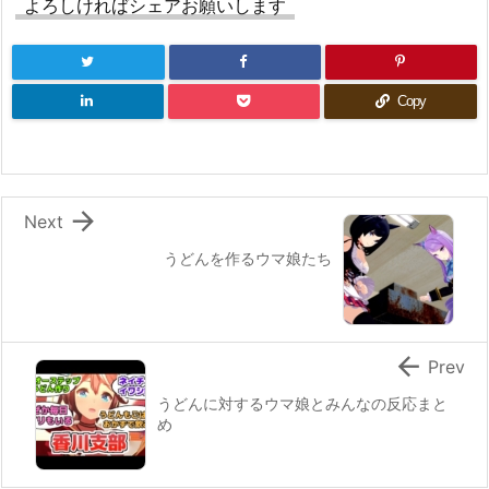
よろしければシェアお願いします
Copy

Next
うどんを作るウマ娘たち

Prev
うどんに対するウマ娘とみんなの反応まと
め