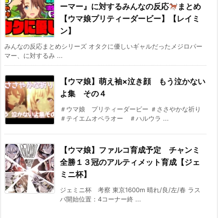
ーマー』に対するみんなの反応
まとめ
【ウマ娘プリティーダービー】【レイミ
ン】
みんなの反応まとめシリーズ オタクに優しいギャルだったメジロパー
マー、に対するみ ...
【ウマ娘】萌え袖×泣き顔 もう泣かない
よ集 その４
＃ウマ娘 プリティーダービー ＃ささやかな祈り
＃テイエムオペラオー ＃ハルウラ ...
【ウマ娘】ファルコ育成予定 チャンミ
全勝１３冠のアルティメット育成【ジェ
ミニ杯】
ジェミニ杯 考察 東京1600m 晴れ/良/左/春 ラス
パ開始位置：4コーナー終 ...