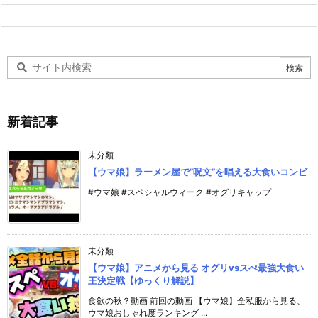
新着記事
未分類
【ウマ娘】ラーメン屋で”呪文”を唱える大食いコンビ
#ウマ娘 #スペシャルウィーク #オグリキャップ
未分類
【ウマ娘】アニメから見る オグリvsスぺ最強大食い
王決定戦【ゆっくり解説】
食欲の秋？動画 前回の動画 【ウマ娘】全私服から見る、
ウマ娘おしゃれ度ランキング ...