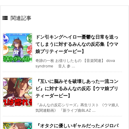

関連記事
ドン引キングヘイロー憂鬱な日常を送っ
てしまうに対するみんなの反応集【ウマ
娘プリティーダービー】
奇跡の一枚 お借りしたもの 【音楽関連】 dova
syndrome 音人 参 ...
『互いに脳みそを破壊しあった一流コン
ビ』に対するみんなの反応【ウマ娘プリ
ティーダービー】
『みんなの反応シリーズ』再生リスト 《ウマ娘人
気関連動画》 『新ライブ曲BLAZ ...
『オタクに優しいギャルだったメジロパ