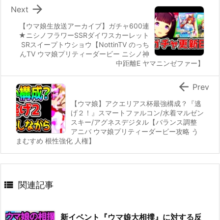

Next
【ウマ娘生放送アーカイブ】ガチャ600連
★ニシノフラワーSSRダイワスカーレット
SRスイープトウショウ【NottinTV のっち
んTV ウマ娘プリティーダービー ニシノ神
中距離E ヤマニンゼファー】

Prev
【ウマ娘】アクエリアス杯最強構成？『逃
げ２！』スマートファルコン/水着マルゼン
スキー/アグネスデジタル【バランス調整
アニバ ウマ娘プリティーダービー攻略 う
まむすめ 根性強化 人権】

関連記事
新イベント『ウマ娘大相撲』に対する反