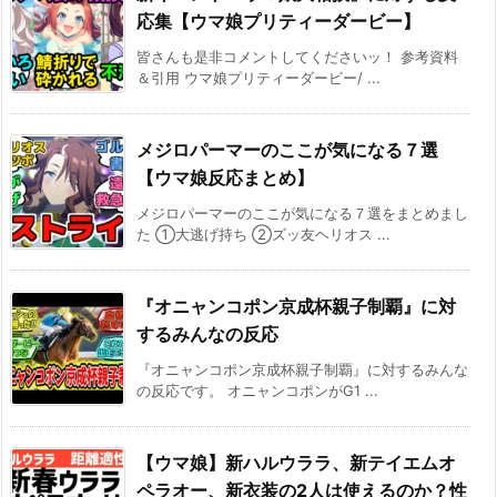
応集【ウマ娘プリティーダービー】
皆さんも是非コメントしてくださいッ！ 参考資料
＆引用 ウマ娘プリティーダービー/ ...
メジロパーマーのここが気になる７選
【ウマ娘反応まとめ】
メジロパーマーのここが気になる７選をまとめまし
た ①大逃げ持ち ②ズッ友ヘリオス ...
『オニャンコポン京成杯親子制覇』に対
するみんなの反応
『オニャンコポン京成杯親子制覇』に対するみんな
の反応です。 オニャンコポンがG1 ...
【ウマ娘】新ハルウララ、新テイエムオ
ペラオー、新衣装の2人は使えるのか？性