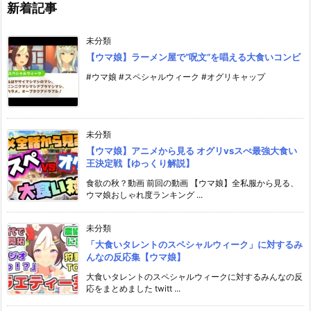
新着記事
未分類
【ウマ娘】ラーメン屋で”呪文”を唱える大食いコンビ
#ウマ娘 #スペシャルウィーク #オグリキャップ
未分類
【ウマ娘】アニメから見る オグリvsスぺ最強大食い
王決定戦【ゆっくり解説】
食欲の秋？動画 前回の動画 【ウマ娘】全私服から見る、
ウマ娘おしゃれ度ランキング ...
未分類
「大食いタレントのスペシャルウィーク」に対するみ
んなの反応集【ウマ娘】
大食いタレントのスペシャルウィークに対するみんなの反
応をまとめました twitt ...