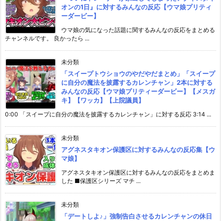
オンの1日』に対するみんなの反応【ウマ娘プリティ
ーダービー】
ウマ娘の気になった話題に関するみんなの反応をまとめる
チャンネルです。 良かったら ...
未分類
「スイープトウショウのやだやだまとめ」「スイープ
に自分の魔法を披露するカレンチャン」2本に対する
みんなの反応【ウマ娘プリティーダービー】【メスガ
キ】【ワッカ】【上院議員】
0:00 「スイープに自分の魔法を披露するカレンチャン」に対する反応 3:14 ...
未分類
アグネスタキオン保護区に対するみんなの反応集【ウ
マ娘】
アグネスタキオン保護区に対するみんなの反応をまとめま
した ■保護区シリーズ マチ ...
未分類
「デートしよ♪」強制告白させるカレンチャンの休日