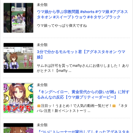
未分類
ウマ娘から学ぶ宗教問題 #shorts #ウマ娘 #アグネス
タキオン #スイープトウョウ #キタサンブラック
ウマ娘ってやっぱり偉大ですね
未分類
3分で分かるモルモット君【アグネスタキオン ウマ
娘】
サムネは許可を貰ってmaftyさんにお借りしました！ あり
がとナス！【mafty ...
未分類
『キングヘイロー、黄金世代からの扱いが雑』に対す
るみんなの反応【ウマ娘プリティーダービー】
注目ッ！うまとめ！で人気の動画一覧だぞ！
『ネタ
バレ注意！新イベントストーリ ...
未分類
『ついにトレーナーが家出してしまったアグネスタキ