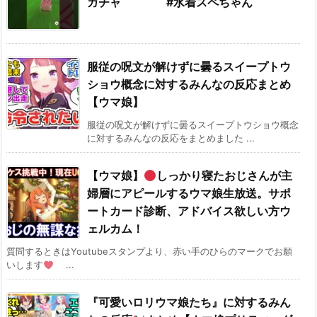
ガチャ #水着スペちゃん
服従の呪文が解けずに曇るスイープトウ
ショウ概念に対するみんなの反応まとめ
【ウマ娘】
服従の呪文が解けずに曇るスイープトウショウ概念
に対するみんなの反応をまとめました ...
【ウマ娘】
しっかり寝たおじさんが主
婦層にアピールするウマ娘生放送。サポ
ートカード診断、アドバイス欲しい方ウ
ェルカム！
質問するときはYoutubeスタンプより、赤い手のひらのマークでお願
いします
...
『可愛いロリウマ娘たち』に対するみん