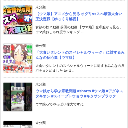
未分類
【ウマ娘】アニメから見る オグリvsスぺ最強大食い
王決定戦【ゆっくり解説】
食欲の秋？動画 前回の動画 【ウマ娘】全私服から見る、
ウマ娘おしゃれ度ランキング ...
未分類
「大食いタレントのスペシャルウィーク」に対するみ
んなの反応集【ウマ娘】
大食いタレントのスペシャルウィークに対するみんなの反
応をまとめました twitt ...
未分類
ウマ娘から学ぶ宗教問題 #shorts #ウマ娘 #アグネス
タキオン #スイープトウョウ #キタサンブラック
ウマ娘ってやっぱり偉大ですね
未分類