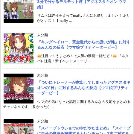
3分で分かるモルモット君【アグネスタキオン ウマ
娘】
サムネは許可を貰ってmaftyさんにお借りしました！ あり
がとナス！【mafty ...
未分類
『キングヘイロー、黄金世代からの扱いが雑』に対す
るみんなの反応【ウマ娘プリティーダービー】
注目ッ！うまとめ！で人気の動画一覧だぞ！
『ネタ
バレ注意！新イベントストーリ ...
未分類
『ついにトレーナーが家出してしまったアグネスタキ
オンの1日』に対するみんなの反応【ウマ娘プリティ
ーダービー】
ウマ娘の気になった話題に関するみんなの反応をまとめる
チャンネルです。 良かったら ...
未分類
「スイープトウショウのやだやだまとめ」「スイープ
に自分の魔法を披露するカレンチャン」2本に対する