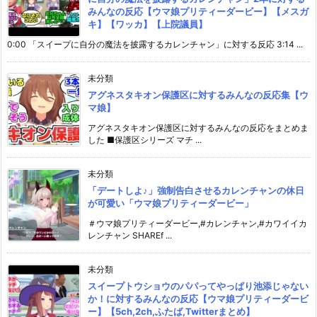
みんなの反応【ウマ娘プリティーダービー】【メスガ
キ】【ワッカ】【上院議員】
0:00 「スイープに自分の魔法を披露するカレンチャン」に対する反応 3:14 ...
未分類
アグネスタキオン保護区に対するみんなの反応集【ウ
マ娘】
アグネスタキオン保護区に対するみんなの反応をまとめま
した ■保護区シリーズ マチ ...
未分類
「デートしよ♪」強制告白させるカレンチャンの休日
が可愛い「ウマ娘プリティーダービー」
＃ウマ娘プリティーダービー,#カレンチャン,#カワイイカ
レンチャン SHAREf ...
未分類
スイープトウショウのパパってやっぱり池添じゃない
か！に対するみんなの反応【ウマ娘プリティーダービ
ー】【5ch,2ch,ふたば,Twitterまとめ】