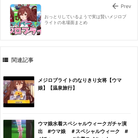

Prev
おっとりしているようで実は賢いメジロブ
ライトの名場面まとめ

関連記事
メジロブライトのなりきり女将【ウマ
娘】【温泉旅行】
ウマ娘水着スペシャルウィークガチャ演
出 #ウマ娘 ＃スペシャルウィーク #