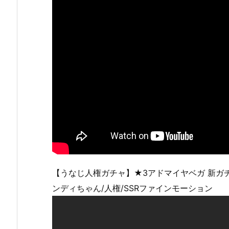
【うなじ人権ガチャ】★3アドマイヤベガ 新ガ
ンディちゃん/人権/SSRファインモーション