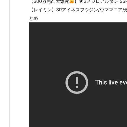
【600万完凸大爆死
】★3メジロアルダン S
【レイミン】SRアイネスフウジン/ウママニア/
とめ