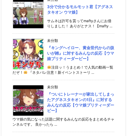
3分で分かるモルモット君【アグネス
タキオン ウマ娘】
サムネは許可を貰ってmaftyさんにお借
りしました！ ありがとナス！【mafty ...
未分類
『キングヘイロー、黄金世代からの扱
いが雑』に対するみんなの反応【ウマ
娘プリティーダービー】
注目ッ！うまとめ！で人気の動画一覧
だぞ！
『ネタバレ注意！新イベントストーリ ...
未分類
『ついにトレーナーが家出してしまっ
たアグネスタキオンの1日』に対する
みんなの反応【ウマ娘プリティーダー
ビー】
ウマ娘の気になった話題に関するみんなの反応をまとめるチャ
ンネルです。 良かったら ...