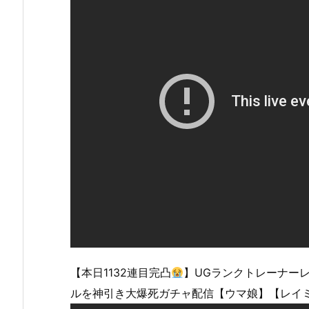
【本日1132連目完凸
】UGランクトレーナーレ
ルを神引き大爆死ガチャ配信【ウマ娘】【レイ