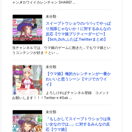
ャン,#カワイイカレンチャン SHAREf ...
未分類
スイープトウショウのパパってやっぱ
り池添じゃないか！に対するみんなの
反応【ウマ娘プリティーダービー】
【5ch,2ch,ふたば,Twitterまとめ】
当チャンネルでは、ウマ娘のゲームに飽きた…でもウマ娘とい
うコンテンツが好き
とい ...
未分類
【ウマ娘】俺的カレンチャンが一番か
わいいと思うシーン【マジでカワイ
イ】
よろしければチャンネル登録 コメント
お願いします！！！Twitter→ #Sak ...
未分類
「もしかしてスイープトウショウは良
い女なのでは…」に対するみんなの反
応【ウマ娘】