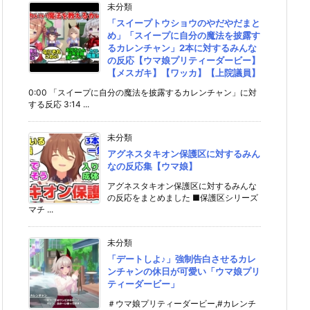
未分類
「スイープトウショウのやだやだまと
め」「スイープに自分の魔法を披露す
るカレンチャン」2本に対するみんな
の反応【ウマ娘プリティーダービー】
【メスガキ】【ワッカ】【上院議員】
0:00 「スイープに自分の魔法を披露するカレンチャン」に対
する反応 3:14 ...
未分類
アグネスタキオン保護区に対するみん
なの反応集【ウマ娘】
アグネスタキオン保護区に対するみんな
の反応をまとめました ■保護区シリーズ
マチ ...
未分類
「デートしよ♪」強制告白させるカレ
ンチャンの休日が可愛い「ウマ娘プリ
ティーダービー」
＃ウマ娘プリティーダービー,#カレンチ