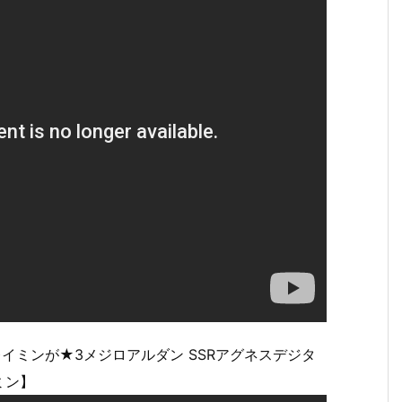
イミンが★3メジロアルダン SSRアグネスデジタ
ミン】