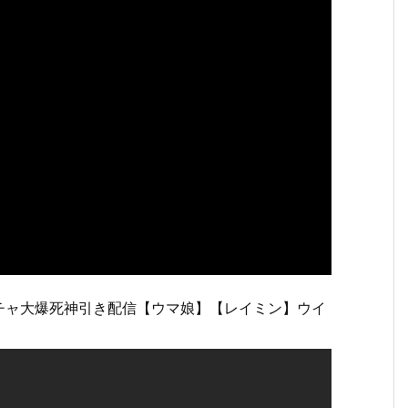
チャ大爆死神引き配信【ウマ娘】【レイミン】ウイ