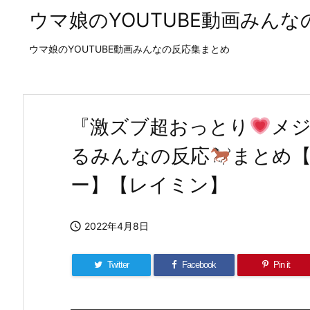
ウマ娘のYOUTUBE動画みん
ウマ娘のYOUTUBE動画みんなの反応集まとめ
『激ズブ超おっとり
メジ
るみんなの反応
まとめ
ー】【レイミン】

2022年4月8日
Twitter
Facebook
Pin it