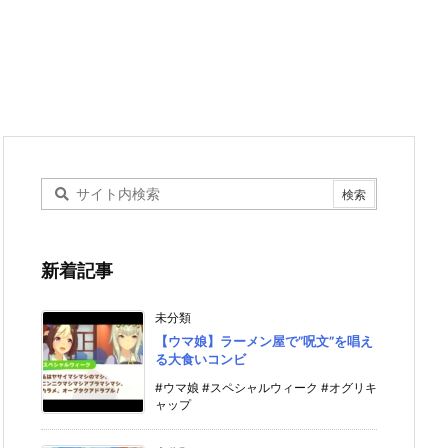
新着記事
未分類
【ウマ娘】ラーメン屋で”呪文”を唱え
る大食いコンビ
#ウマ娘 #スペシャルウィーク #オグリキ
ャップ