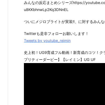
みんなの反応まとめシリーズhttps://youtube.com/pl
u8KKbhnwLp2Kq3DNnEL
ついにメジロブライトが実装!!、に対するみん
Twitterも是非フォローお願いします！
Tweets by youtube_reimin
史上初！UG9育成フル動画！新育成のコツ！ク
プリティーダービー】【レイミン】UG UF