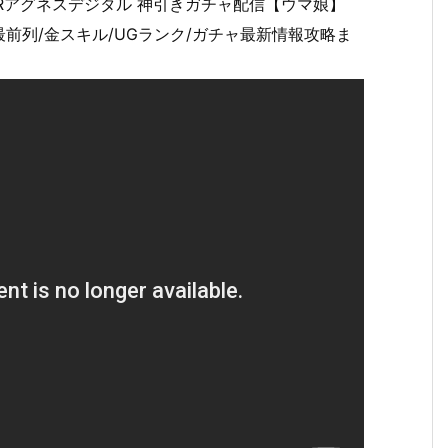
SRアグネスデジタル 神引きガチャ配信【ウマ娘】
最前列/金スキル/UGランク/ガチャ最新情報攻略ま