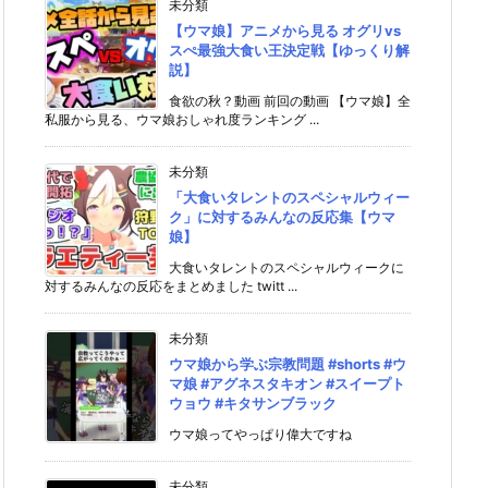
未分類
【ウマ娘】アニメから見る オグリvs
スぺ最強大食い王決定戦【ゆっくり解
説】
食欲の秋？動画 前回の動画 【ウマ娘】全
私服から見る、ウマ娘おしゃれ度ランキング ...
未分類
「大食いタレントのスペシャルウィー
ク」に対するみんなの反応集【ウマ
娘】
大食いタレントのスペシャルウィークに
対するみんなの反応をまとめました twitt ...
未分類
ウマ娘から学ぶ宗教問題 #shorts #ウ
マ娘 #アグネスタキオン #スイープト
ウョウ #キタサンブラック
ウマ娘ってやっぱり偉大ですね
未分類