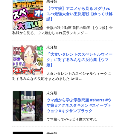
未分類
【ウマ娘】アニメから見る オグリvs
スぺ最強大食い王決定戦【ゆっくり解
説】
食欲の秋？動画 前回の動画 【ウマ娘】全
私服から見る、ウマ娘おしゃれ度ランキング ...
未分類
「大食いタレントのスペシャルウィー
ク」に対するみんなの反応集【ウマ
娘】
大食いタレントのスペシャルウィークに
対するみんなの反応をまとめました twitt ...
未分類
ウマ娘から学ぶ宗教問題 #shorts #ウ
マ娘 #アグネスタキオン #スイープト
ウョウ #キタサンブラック
ウマ娘ってやっぱり偉大ですね
未分類