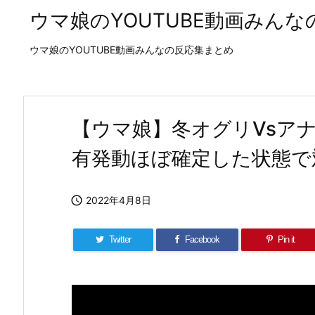
ウマ娘のYOUTUBE動画みん
ウマ娘のYOUTUBE動画みんなの反応集まとめ
【ウマ娘】冬オグリVsア
有発動ほぼ確定した状態で

2022年4月8日
Twitter
Facebook
Pin it