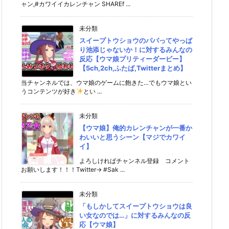
ャン,#カワイイカレンチャン SHAREf ...
未分類
スイープトウショウのパパってやっぱ
り池添じゃないか！に対するみんなの
反応【ウマ娘プリティーダービー】
【5ch,2ch,ふたば,Twitterまとめ】
当チャンネルでは、ウマ娘のゲームに飽きた…でもウマ娘とい
うコンテンツが好き
とい ...
未分類
【ウマ娘】俺的カレンチャンが一番か
わいいと思うシーン【マジでカワイ
イ】
よろしければチャンネル登録 コメント
お願いします！！！Twitter→ #Sak ...
未分類
「もしかしてスイープトウショウは良
い女なのでは…」に対するみんなの反
応【ウマ娘】