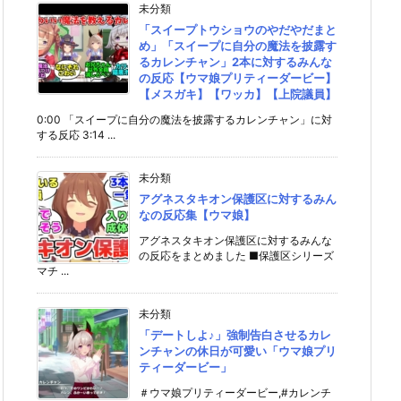
未分類
「スイープトウショウのやだやだまと
め」「スイープに自分の魔法を披露す
るカレンチャン」2本に対するみんな
の反応【ウマ娘プリティーダービー】
【メスガキ】【ワッカ】【上院議員】
0:00 「スイープに自分の魔法を披露するカレンチャン」に対
する反応 3:14 ...
未分類
アグネスタキオン保護区に対するみん
なの反応集【ウマ娘】
アグネスタキオン保護区に対するみんな
の反応をまとめました ■保護区シリーズ
マチ ...
未分類
「デートしよ♪」強制告白させるカレ
ンチャンの休日が可愛い「ウマ娘プリ
ティーダービー」
＃ウマ娘プリティーダービー,#カレンチ