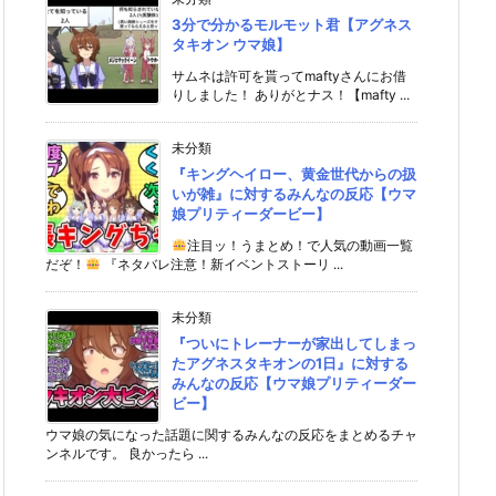
3分で分かるモルモット君【アグネス
タキオン ウマ娘】
サムネは許可を貰ってmaftyさんにお借
りしました！ ありがとナス！【mafty ...
未分類
『キングヘイロー、黄金世代からの扱
いが雑』に対するみんなの反応【ウマ
娘プリティーダービー】
注目ッ！うまとめ！で人気の動画一覧
だぞ！
『ネタバレ注意！新イベントストーリ ...
未分類
『ついにトレーナーが家出してしまっ
たアグネスタキオンの1日』に対する
みんなの反応【ウマ娘プリティーダー
ビー】
ウマ娘の気になった話題に関するみんなの反応をまとめるチャ
ンネルです。 良かったら ...