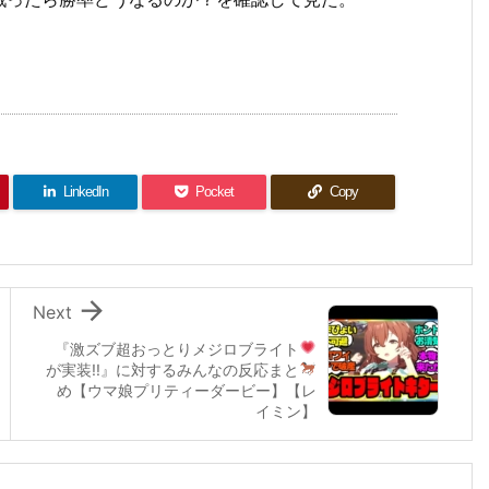
LinkedIn
Pocket
Copy

Next
『激ズブ超おっとり
メジロブライト
が実装!!』に対するみんなの反応
まと
め【ウマ娘プリティーダービー】【レ
イミン】