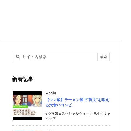
新着記事
未分類
【ウマ娘】ラーメン屋で”呪文”を唱え
る大食いコンビ
#ウマ娘 #スペシャルウィーク #オグリキ
ャップ