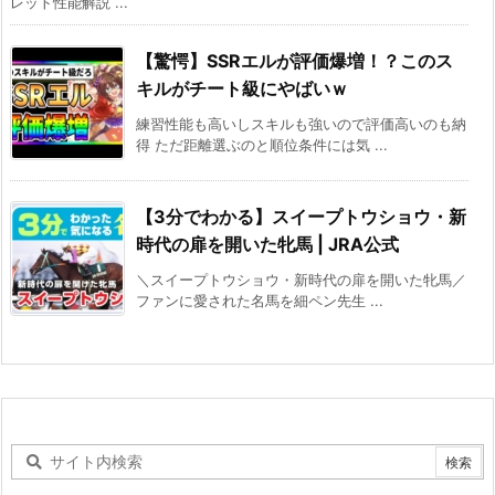
レット性能解説 ...
【驚愕】SSRエルが評価爆増！？このス
キルがチート級にやばいｗ
練習性能も高いしスキルも強いので評価高いのも納
得 ただ距離選ぶのと順位条件には気 ...
【3分でわかる】スイープトウショウ・新
時代の扉を開いた牝馬 | JRA公式
＼スイープトウショウ・新時代の扉を開いた牝馬／
ファンに愛された名馬を細ペン先生 ...