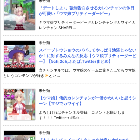
未分類
「デートしよ♪」強制告白させるカレンチャンの休日
が可愛い「ウマ娘プリティーダービー」
＃ウマ娘プリティーダービー,#カレンチャン,#カワイイカ
レンチャン SHAREf ...
未分類
スイープトウショウのパパってやっぱり池添じゃない
か！に対するみんなの反応【ウマ娘プリティーダービ
ー】【5ch,2ch,ふたば,Twitterまとめ】
当チャンネルでは、ウマ娘のゲームに飽きた…でもウマ娘
というコンテンツが好き
とい ...
未分類
【ウマ娘】俺的カレンチャンが一番かわいいと思うシ
ーン【マジでカワイイ】
よろしければチャンネル登録 コメントお願いしま
す！！！Twitter→ #Sak ...
未分類