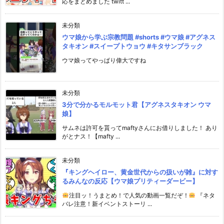
応をまとめました twitt ...
未分類
ウマ娘から学ぶ宗教問題 #shorts #ウマ娘 #アグネス
タキオン #スイープトウョウ #キタサンブラック
ウマ娘ってやっぱり偉大ですね
未分類
3分で分かるモルモット君【アグネスタキオン ウマ
娘】
サムネは許可を貰ってmaftyさんにお借りしました！ あり
がとナス！【mafty ...
未分類
『キングヘイロー、黄金世代からの扱いが雑』に対す
るみんなの反応【ウマ娘プリティーダービー】
注目ッ！うまとめ！で人気の動画一覧だぞ！
『ネタ
バレ注意！新イベントストーリ ...