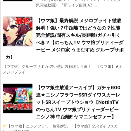
気関連動画》 『新ライブ曲BLAZ ...
【ウマ娘】最終解説 メジロブライト徹底
解明！強い？中距離ではどうなの？性能
完全解説/固有スキル/長距離/ガチャ引く
べき？【のっちんTV ウマ娘プリティーダ
ービー メジロ家 うまむすめ グループサポ
カ】
【ウマ娘】グループサポカ 強い使い方解説１４選！ 【ウマ娘】★3
メジロブライト ...
【ウマ娘生放送アーカイブ】ガチャ600
連★ニシノフラワーSSRダイワスカーレ
ットSRスイープトウショウ【NottinTV
のっちんTV ウマ娘プリティーダービー
ニシノ神 中距離E ヤマニンゼファー】
【ウマ娘】ニシノフラワー性能解説 【ウマ娘】SSRダイワスカー